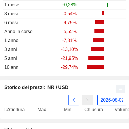
1 mese
+0,28%
3 mesi
-0,54%
6 mesi
-4,79%
Anno in corso
-5,55%
1 anno
-7,81%
3 anni
-13,10%
5 anni
-21,95%
10 anni
-29,74%
Storico dei prezzi: INR / USD
Data
Apertura
Max
Min
Chiusura
Volum