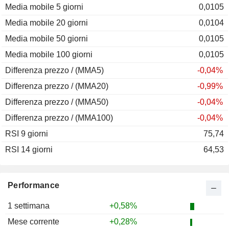
Media mobile 5 giorni
2011
-15,75%
0,0105
Media mobile 20 giorni
2010
+3,80%
0,0104
Media mobile 50 giorni
2009
+4,70%
0,0105
Media mobile 100 giorni
2008
-18,94%
0,0105
Differenza prezzo / (MMA5)
2007
+12,01%
-0,04%
Differenza prezzo / (MMA20)
2006
+2,08%
-0,99%
Differenza prezzo / (MMA50)
2005
-3,50%
-0,04%
Differenza prezzo / (MMA100)
2004
+4,92%
-0,04%
RSI 9 giorni
2003
+5,23%
75,74
RSI 14 giorni
2002
+0,40%
64,53
2001
-3,06%
2000
-6,89%
Performance
1999
-2,13%
1 settimana
+0,58%
1998
-7,84%
Mese corrente
+0,28%