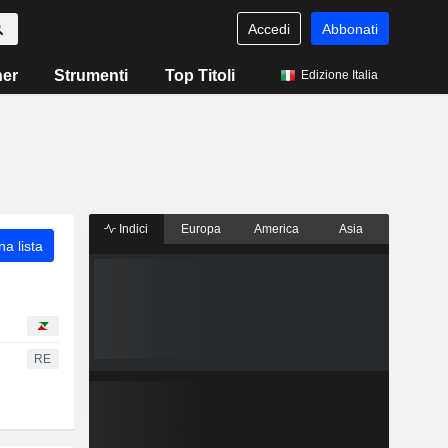
Accedi
Abbonati
ner
Strumenti
Top Titoli
Edizione Italia
Indici
Europa
America
Asia
a lista
RE