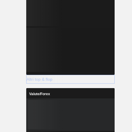
Altri top & flop
Valute/Forex