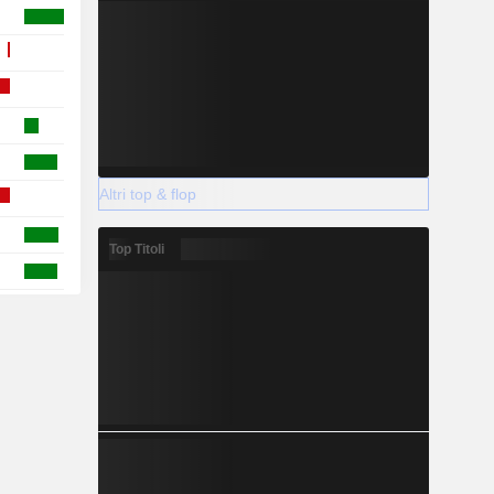
Altri top & flop
Top Titoli