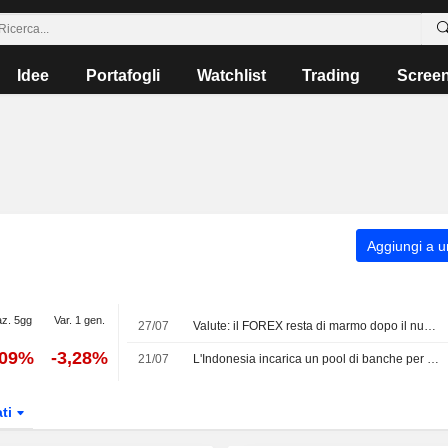
Idee
Portafogli
Watchlist
Trading
Scree
Aggiungi a un
az. 5gg
Var. 1 gen.
27/07
Valute: il FOREX resta di marmo dopo il nuovo "TACO" di Trump
,09%
-3,28%
21/07
L'Indonesia incarica un pool di banche per il debutto dei panda bond in yuan
ati