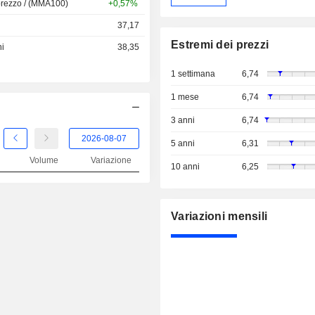
prezzo / (MMA100)
+0,57%
37,17
Estremi dei prezzi
ni
38,35
1 settimana
6,74
1 mese
6,74
3 anni
6,74
5 anni
6,31
Volume
Variazione
10 anni
6,25
Variazioni mensili