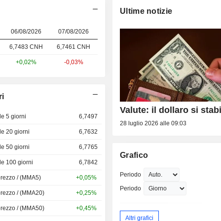
Ultime notizie
06/08/2026
07/08/2026
6,7483 CNH
6,746
1 CNH
+0,02%
-0,03%
ri
Valute: il dollaro si stab
e 5 giorni
6,7497
28 luglio 2026 alle 09:03
e 20 giorni
6,7632
e 50 giorni
6,7765
Grafico
e 100 giorni
6,7842
Periodo
prezzo / (MMA5)
+0,05%
Periodo
prezzo / (MMA20)
+0,25%
prezzo / (MMA50)
+0,45%
Altri grafici