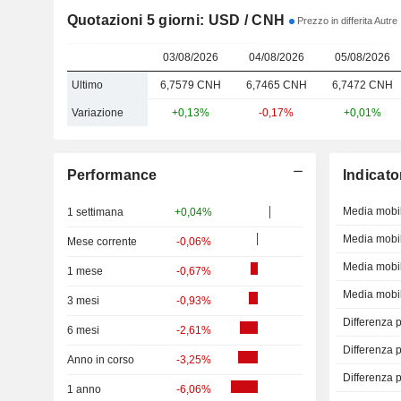
Quotazioni 5 giorni: USD / CNH
Prezzo in differita Autre
03/08/2026
04/08/2026
05/08/2026
Ultimo
6,7579 CNH
6,7465 CNH
6,7472 CNH
Variazione
+0,13%
-0,17%
+0,01%
Performance
Indicato
Media mobil
1 settimana
+0,04%
Media mobil
Mese corrente
-0,06%
Media mobil
1 mese
-0,67%
Media mobil
3 mesi
-0,93%
Differenza 
6 mesi
-2,61%
Differenza 
Anno in corso
-3,25%
Differenza 
1 anno
-6,06%