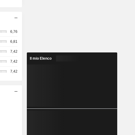
6,76
6,81
7,42
Il mio Elenco
7,42
7,42