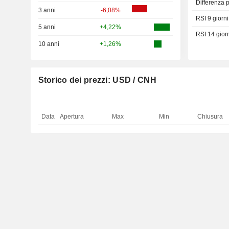
Differenza 
3 anni
-6,08%
RSI 9 giorni
5 anni
+4,22%
RSI 14 gior
10 anni
+1,26%
Storico dei prezzi: USD / CNH
Data
Apertura
Max
Min
Chiusura