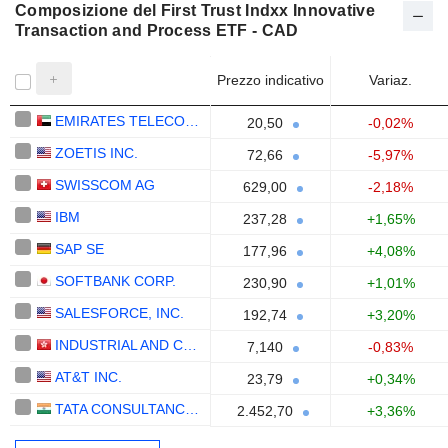
Composizione del First Trust Indxx Innovative
Transaction and Process ETF - CAD
Prezzo indicativo
Variaz.
EMIRATES TELECOMMUNICATIONS GROUP COMPANY
20,50
-0,02%
ZOETIS INC.
72,66
-5,97%
SWISSCOM AG
629,00
-2,18%
IBM
237,28
+1,65%
SAP SE
177,96
+4,08%
SOFTBANK CORP.
230,90
+1,01%
SALESFORCE, INC.
192,74
+3,20%
INDUSTRIAL AND COMMERCIAL BANK OF CHINA LIMITED
7,140
-0,83%
AT&T INC.
23,79
+0,34%
TATA CONSULTANCY SERVICES LTD.
2.452,70
+3,36%