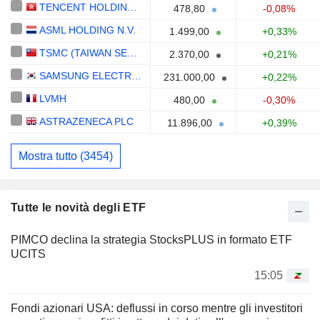
TENCENT HOLDINGS LIMITED
478,80
-0,08%
ASML HOLDING N.V.
1.499,00
+0,33%
TSMC (TAIWAN SEMICONDUCTOR MANUFACTURING COMPANY)
2.370,00
+0,21%
SAMSUNG ELECTRONICS CO., LTD.
231.000,00
+0,22%
LVMH
480,00
-0,30%
ASTRAZENECA PLC
11.896,00
+0,39%
Mostra tutto (3454)
Tutte le novità degli ETF
PIMCO declina la strategia StocksPLUS in formato ETF
UCITS
15:05
Fondi azionari USA: deflussi in corso mentre gli investitori