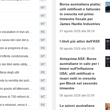
Borsa australiana piatta;
MT
utili rettificati e fatturato
in crescita nel primo
MT
trimestre fiscale per
James Hardie Industries
MT
07 agosto 2026 alle 08:19
Le azioni australiane ampliano i guadagni: i segnali di de-escalation in Iran alimentano la propensione al rischio
RE
Anteprima ASX: apertura piatta per le azioni australiane a causa del calo del petrolio; utili e ricavi in crescita per Credit Corp Group nell'esercizio 2026
MT
I titoli più attivi dell'ASX
I titoli bancari e sanitari trainano le azioni australiane grazie ai progressi di pace in Iran
RE
06 agosto 2026 alle 03:48
Azioni australiane in rialzo; FleetPartners Group riceve un'offerta condizionata non vincolante da SG Fleet
MT
Anteprima ASX: Borse
australiane in calo per i
Aggiornamento settoriale di metà giornata sull'ASX: balzo dei titoli delle utility, in difficoltà il settore energetico
MT
timori sull'inflazione
esa degli utili
RE
USA; utili rettificati e
ricavi netti in crescita
Apertura in calo per la Borsa australiana; Westpac completa la vendita del portafoglio mutui a un consorzio che include Pepper Money
MT
per Block nel secondo
trimestre
Le azioni australiane registrano il miglior mese da febbraio grazie all'attenuarsi dei timori sui tassi
RE
06 agosto 2026 alle 02:04
Azioni australiane stabili; Fortescue segnala una svalutazione di 750 milioni di USD per il progetto Iron Bridge
MT
Le azioni australiane salgono grazie alla spinta di banche e minerari, verso il quarto guadagno mensile consecutivo
RE
Le azioni australiane