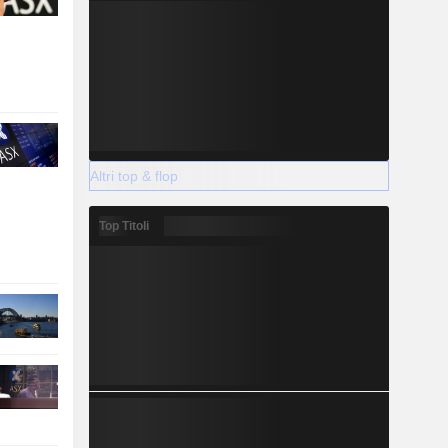
Altri top & flop
Top Titoli