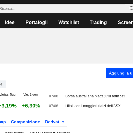
Idee
Portafogli
Watchlist
Trading
Scree
Aggiungi a un
24
Variaz. 5gg
Var. 1 gen.
07/08
Borsa australiana piatta; utili rettificati e fatturato in crescita nel primo trimestre fiscale per James Hardie Industries
+3,19%
+6,30%
07/08
I titoli con i maggiori rialzi dell'ASX
map
Composizione
Derivati