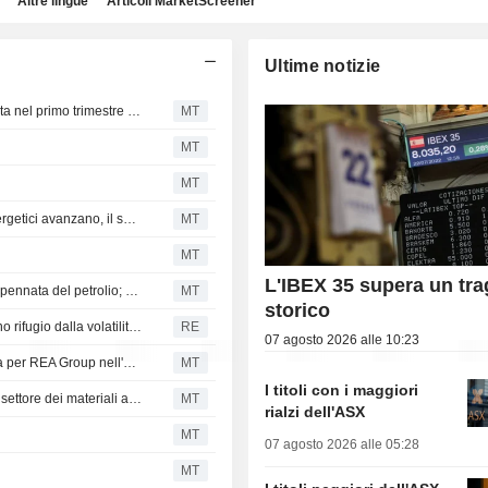
Altre lingue
Articoli MarketScreener
Ultime notizie
Borsa australiana piatta; utili rettificati e fatturato in crescita nel primo trimestre fiscale per James Hardie Industries
MT
MT
MT
Aggiornamento settoriale ASX a metà giornata: i titoli energetici avanzano, il settore sanitario fatica
MT
MT
L'IBEX 35 supera un tr
Anteprima ASX: Borse australiane in calo a causa dell'impennata del petrolio; utili e ricavi in crescita per ResMed nel quarto trimestre fiscale
MT
storico
Azioni australiane a chiusura record: gli investitori cercano rifugio dalla volatilità dell'IA
RE
07 agosto 2026 alle 10:23
Azioni australiane su nuovi record; utili e ricavi in crescita per REA Group nell'esercizio 2026
MT
I titoli con i maggiori
Aggiornamento settoriale ASX a metà giornata: i titoli del settore dei materiali avanzano, in difficoltà il comparto immobiliare
MT
rialzi dell'ASX
MT
07 agosto 2026 alle 05:28
MT