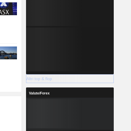
Altri top & flop
Valute/Forex