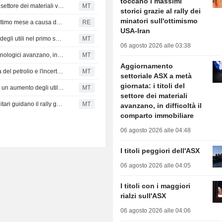
toccano i massimi
Aggiornamento settoriale ASX a metà giornata: i titoli del settore dei materiali volano, in difficoltà il comparto sanitario
MT
storici grazie al rally dei
minatori sull'ottimismo
Le azioni australiane registrano il calo più marcato dell'ultimo mese a causa delle tensioni in Medio Oriente e dell'incertezza sulla Fed
RE
USA-Iran
La Borsa australiana arretra; Ampol registra un aumento degli utili nel primo semestre e annuncia una manutenzione straordinaria per la raffineria del Queensland
MT
06 agosto 2026 alle 03:38
Aggiornamento settoriale ASX di metà giornata: i titoli tecnologici avanzano, in difficoltà il settore immobiliare
MT
Aggiornamento
Anteprima ASX: Borse australiane in calo per l'impennata del petrolio e l'incertezza sulla Fed; Champion Iron in perdita nel primo trimestre fiscale, fatturato in calo
MT
settoriale ASX a metà
giornata: i titoli del
Le azioni australiane avanzano; Rio Tinto Group registra un aumento degli utili sottostanti e del fatturato nel primo semestre
MT
settore dei materiali
Aggiornamento settoriale ASX a metà giornata: i titoli sanitari guidano il rally generalizzato
MT
avanzano, in difficoltà il
comparto immobiliare
06 agosto 2026 alle 04:48
I titoli peggiori dell'ASX
06 agosto 2026 alle 04:05
I titoli con i maggiori
rialzi sull'ASX
06 agosto 2026 alle 04:06