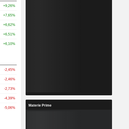
+9,26%
+7,65%
+6,62%
+6,51%
+6,10%
-2,45%
-2,46%
-2,73%
-4,39%
Materie Prime
-5,06%