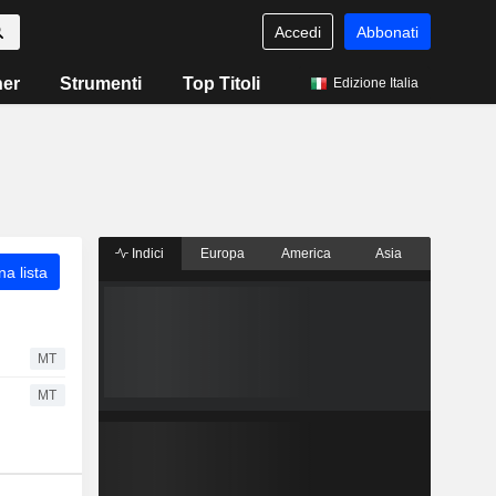
Accedi
Abbonati
ner
Strumenti
Top Titoli
Edizione Italia
Indici
Europa
America
Asia
a lista
MT
MT