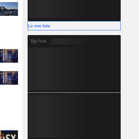
Le mie liste
Top Titoli