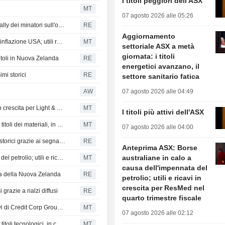
I titoli peggiori dell'ASX
MT
07 agosto 2026 alle 05:26
Le azioni australiane toccano i massimi storici grazie al rally dei minatori sull'ottimismo USA-Iran
RE
Aggiornamento
Anteprima ASX: Borse australiane in calo per i timori sull'inflazione USA; utili rettificati e ricavi netti in crescita per Block nel secondo trimestre
MT
settoriale ASX a metà
giornata: i titoli
titoli in Nuova Zelanda
RE
energetici avanzano, il
mi storici
RE
settore sanitario fatica
%
AW
07 agosto 2026 alle 04:49
Azioni australiane ai nuovi record; utili rettificati e ricavi in crescita per Light & Wonder nel secondo trimestre
MT
I titoli più attivi dell'ASX
Aggiornamento settoriale ASX a metà giornata: balzo dei titoli dei materiali, in difficoltà il comparto energetico
MT
07 agosto 2026 alle 04:00
I titoli minerari spingono la Borsa australiana ai massimi storici grazie ai segnali di distensione in Iran
RE
Anteprima ASX: Borse
australiane in calo a
Anteprima ASX: Borse australiane in rialzo grazie al calo del petrolio; utili e ricavi in crescita per Light & Wonder nel secondo trimestre
MT
causa dell'impennata del
rsa della Nuova Zelanda
RE
petrolio; utili e ricavi in
crescita per ResMed nel
razie a rialzi diffusi
RE
quarto trimestre fiscale
Rally delle azioni australiane; aumentano gli utili e i ricavi di Credit Corp Group per l'esercizio 2026
MT
07 agosto 2026 alle 02:12
Aggiornamento settoriale ASX a metà giornata: balzo dei titoli tecnologici, in calo il settore dei beni di consumo di base
MT