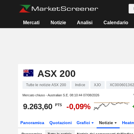
Mercati
Notizie
Analisi
Calendario
ASX 200
Tutte le notizie ASX 200
Indice
XJO
XC00060136
Mercato chiuso - Australian S.E.
08:10:44 07/08/2026
9.263,60
-0,09%
PTS
Panoramica
Quotazioni
Grafici
Notizie
Heat