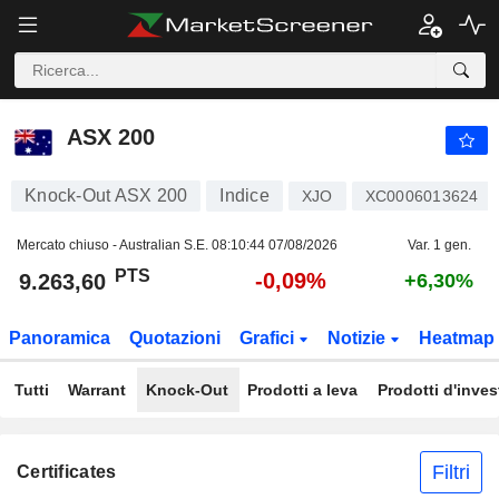
ASX 200
9.263,60
PTS
-0,09%
ASX 200
Knock-Out ASX 200
Indice
XJO
XC0006013624
Mercato chiuso - Australian S.E.
08:10:44 07/08/2026
Var. 1 gen.
PTS
-0,09%
9.263,60
+6,30%
Panoramica
Quotazioni
Grafici
Notizie
Heatmap
Tutti
Warrant
Knock-Out
Prodotti a leva
Prodotti d'inve
Filtri
Certificates