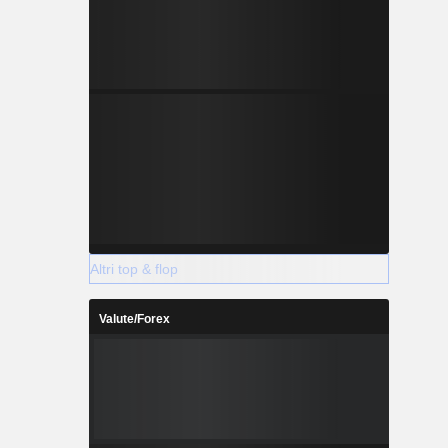
Altri top & flop
Valute/Forex