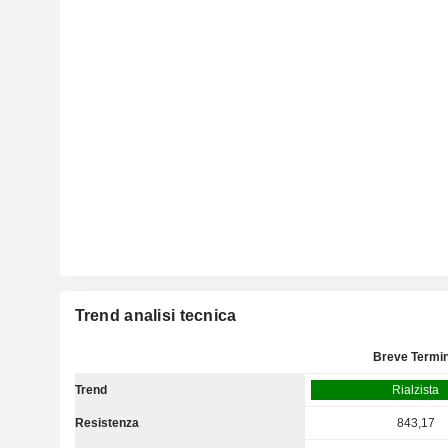
Trend analisi tecnica
Breve Termi
Trend
Rialzista
Resistenza
843,17