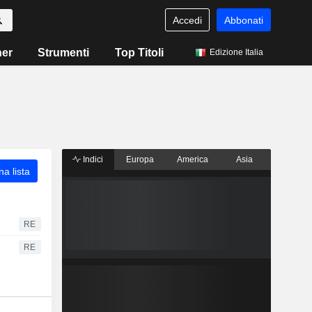
Accedi
Abbonati
ner
Strumenti
Top Titoli
Edizione Italia
Indici
Europa
America
Asia
a lista
RE
RE