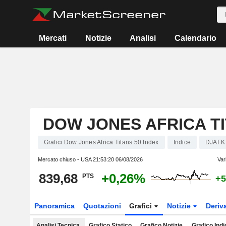
Mercati
Notizie
Analisi
Calendario
DOW JONES AFRICA TI
Grafici Dow Jones Africa Titans 50 Index
Indice
DJAFK
Mercato chiuso - USA
21:53:20 06/08/2026
Var
839,68
+0,26%
PTS
+5
Panoramica
Quotazioni
Grafici
Notizie
Deriv
Analisi Tecnica
Grafico Statico
Grafico Notizie
Grafico Indi