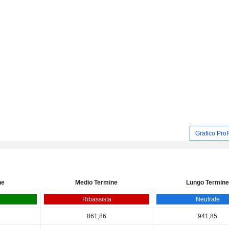
Grafico Pro
ne
Medio Termine
Lungo Termine
Ribassista
Neutrale
861,86
941,85