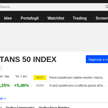
Idee
Portafogli
Watchlist
Trading
Scree
TANS 50 INDEX
Aggiungi a un
iaz. 5gg
Var. 1 gen.
09:07
Rand sudafricano stabile mentre i mercati attendono segnali sull'accordo con l'Iran
,25%
+5,46%
05/08
Il rand sudafricano si rafforza grazie all'indebolimento del dollaro, all'ottimismo sull'Iran e ai dati deludenti sull'occupazione negli Stati Uniti
ati
ci
Grafico Comparativo
Grafico Forza Relativa