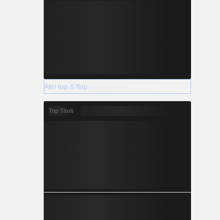
Altri top & flop
Top Titoli