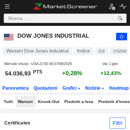
DOW JONES INDUSTRIAL
54.036,93
PTS
+0,28%
DOW JONES INDUSTRIAL
Warrant Dow Jones Industrial
Indice
DJI
US2605
Mercato chiuso - USA
22:50:36 07/08/2026
Var. 1 gen.
PTS
+0,28%
54.036,93
+12,43%
Panoramica
Quotazioni
Grafici
Notizie
Heatmap
Tutti
Warrant
Knock-Out
Prodotti a leva
Prodotti d'inve
Filtri
Certificates