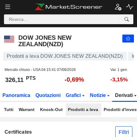
DOW JONES NEW ZEALAND(NZD)
326,11
PTS
-0,69%
DOW JONES NEW
ZEALAND(NZD)
Prodotti a leva DOW JONES NEW ZEALAND(NZD)
In
Mercato chiuso - USA
04:15:41 07/08/2026
Var. 1 gen.
PTS
-0,69%
326,11
-3,15%
Panoramica
Quotazioni
Grafici
Notizie
Derivati
Tutti
Warrant
Knock-Out
Prodotti a leva
Prodotti d'inve
Filtri
Certificates