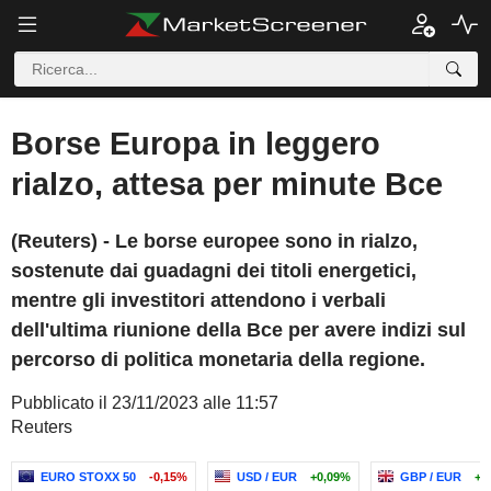
Borse Europa in leggero
rialzo, attesa per minute Bce
(Reuters) - Le borse europee sono in rialzo,
sostenute dai guadagni dei titoli energetici,
mentre gli investitori attendono i verbali
dell'ultima riunione della Bce per avere indizi sul
percorso di politica monetaria della regione.
Pubblicato il 23/11/2023 alle 11:57
Reuters
EURO STOXX 50
-0,15%
USD / EUR
+0,09%
GBP / EUR
+0