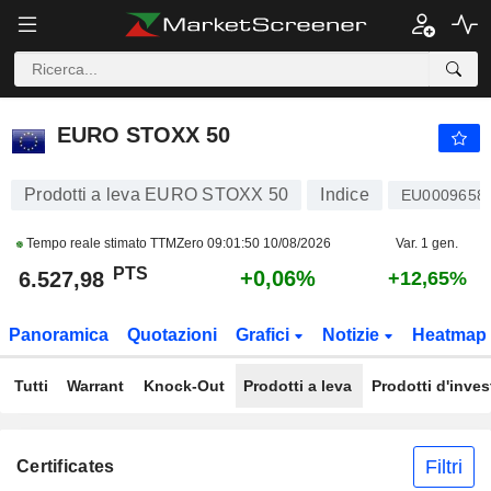
EURO STOXX 50
6.527,98
PTS
+0,06%
EURO STOXX 50
Prodotti a leva EURO STOXX 50
Indice
EU0009658
Tempo reale stimato TTMZero
09:01:50 10/08/2026
Var. 1 gen.
PTS
+0,06%
6.527,98
+12,65%
Panoramica
Quotazioni
Grafici
Notizie
Heatmap
Tutti
Warrant
Knock-Out
Prodotti a leva
Prodotti d'inve
Filtri
Certificates