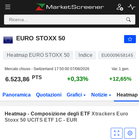
EURO STOXX 50
6.523,86
PTS
+0,33%
EURO STOXX 50
Heatmap EURO STOXX 50
Indice
EU0009658145
Mercato chiuso - Switzerland
17:50:00 07/08/2026
Var. 1 gen.
PTS
+0,33%
6.523,86
+12,65%
Panoramica
Quotazioni
Grafici
Notizie
Heatmap
Heatmap - Composizione degli ETF
Xtrackers Euro
Stoxx 50 UCITS ETF 1C - EUR