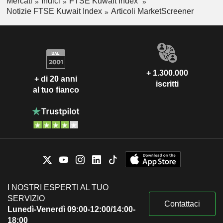
Mercati
Indici
FTSE Kuwait Index
Notizie FTSE Kuwait Index
Articoli MarketScreener
+ 1.300.000
+ di 20 anni
iscritti
al tuo fianco
I NOSTRI ESPERTI AL TUO
SERVIZIO
Contattaci
Lunedì-Venerdì 09:00-12:00/14:00-
18:00