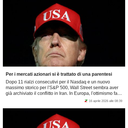
Per i mercati azionari si è trattato di una parentesi
Dopo 11 rialzi consecutivi per il Nasdaq e un nuovo
massimo storico per l'S&P 500, Wall Street sembra aver
già archiviato il conflitto in Iran. In Europa, l'ottimismo fa
più fatica a prendere piede....
16 aprile 2026 alle 08:39