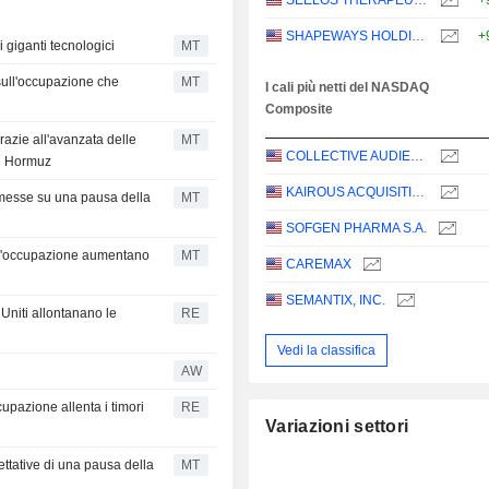
SEELOS THERAPEUTICS, INC.
+
SHAPEWAYS HOLDINGS, INC.
+
 giganti tecnologici
MT
sull'occupazione che
MT
I cali più netti del NASDAQ
Composite
razie all'avanzata delle
MT
COLLECTIVE AUDIENCE, INC.
di Hormuz
KAIROUS ACQUISITION CORP. LIMITED
ommesse su una pausa della
MT
SOFGEN PHARMA S.A.
sull'occupazione aumentano
MT
CAREMAX
SEMANTIX, INC.
 Uniti allontanano le
RE
Vedi la classifica
AW
cupazione allenta i timori
RE
Variazioni settori
pettative di una pausa della
MT