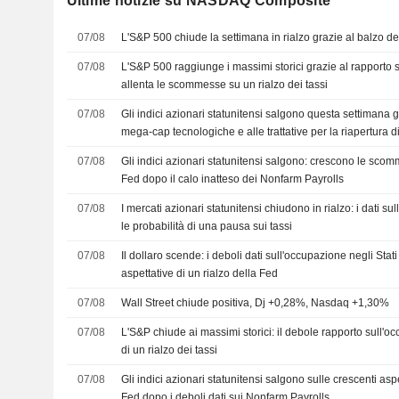
Ultime notizie su NASDAQ Composite
07/08
L'S&P 500 chiude la settimana in rialzo grazie al balzo dei
07/08
L'S&P 500 raggiunge i massimi storici grazie al rapporto 
allenta le scommesse su un rialzo dei tassi
07/08
Gli indici azionari statunitensi salgono questa settimana g
mega-cap tecnologiche e alle trattative per la riapertura 
07/08
Gli indici azionari statunitensi salgono: crescono le sc
Fed dopo il calo inatteso dei Nonfarm Payrolls
07/08
I mercati azionari statunitensi chiudono in rialzo: i dati 
le probabilità di una pausa sui tassi
07/08
Il dollaro scende: i deboli dati sull'occupazione negli Stati
aspettative di un rialzo della Fed
07/08
Wall Street chiude positiva, Dj +0,28%, Nasdaq +1,30%
07/08
L'S&P chiude ai massimi storici: il debole rapporto sull'oc
di un rialzo dei tassi
07/08
Gli indici azionari statunitensi salgono sulle crescenti as
Fed dopo i deboli dati sui Nonfarm Payrolls