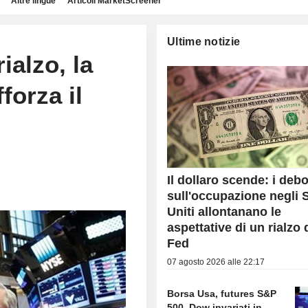
Altre lingue
Articoli MarketScreener
Ultime notizie
ialzo, la
forza il
Il dollaro scende: i debo
sull'occupazione negli S
Uniti allontanano le
aspettative di un rialzo 
Fed
07 agosto 2026 alle 22:17
Borsa Usa, futures S&P
500, Dow invariati in