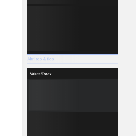
Altri top & flop
Valute/Forex