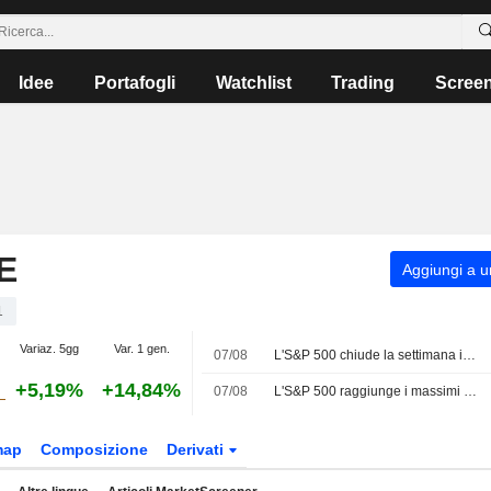
Idee
Portafogli
Watchlist
Trading
Scree
E
Aggiungi a un
1
Variaz. 5gg
Var. 1 gen.
07/08
L'S&P 500 chiude la settimana in rialzo grazie al balzo dei giganti tecnologici
+5,19%
+14,84%
07/08
L'S&P 500 raggiunge i massimi storici grazie al rapporto sull'occupazione che allenta le scommesse su un rialzo dei tassi
map
Composizione
Derivati