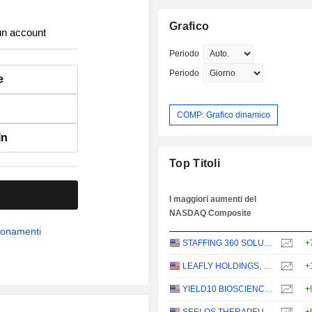
Grafico
un account
Periodo
Periodo
e
COMP: Grafico dinamico
In
Top Titoli
I maggiori aumenti del
NASDAQ Composite
bbonamenti
STAFFING 360 SOLUTIONS, INC.
+
LEAFLY HOLDINGS, INC.
+
YIELD10 BIOSCIENCE, INC.
+