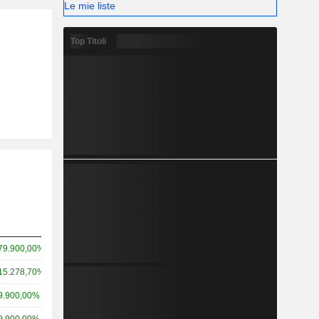
Le mie liste
Top Titoli
79.900,00%
15.278,70%
9.900,00%