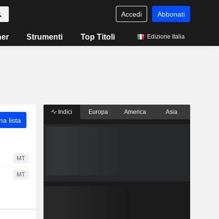
Accedi
Abbonati
ner
Strumenti
Top Titoli
Edizione Italia
Indici
Europa
America
Asia
a lista
MT
MT