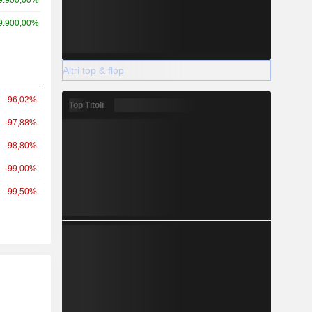
9.900,00%
9.900,00%
Altri top & flop
-96,02%
Top Titoli
-97,88%
-98,80%
-99,00%
-99,50%