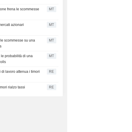
azione frena le scommesse
MT
ercati azionari
MT
no le scommesse su una
MT
s
le probabilità di una
MT
olls
 di lavoro attenua i timori
RE
mori rialzo tassi
RE