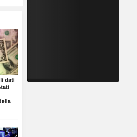
li dati
tati
della