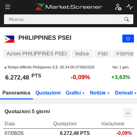
PHILIPPINES PSEI
6.272,48
PTS
-0,09%
PHILIPPINES PSEI
Azioni PHILIPPINES PSEI
Indice
PSEI
PSEPSEI
Tempo differito Philippines S.E.
05:34:00 07/08/2026
Var. 1 gen.
PTS
-0,09%
6.272,48
+3,63%
Panoramica
Quotazioni
Grafici
Notizie
Derivati
Quotazioni 5 giorni
Data
Quotazioni
Variazione
07/08/26
6.272,48
PTS
-0,09%