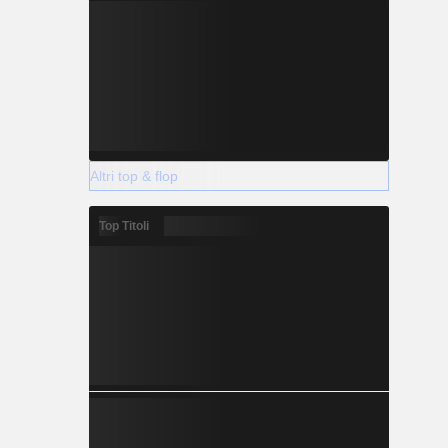
Altri top & flop
Top Titoli