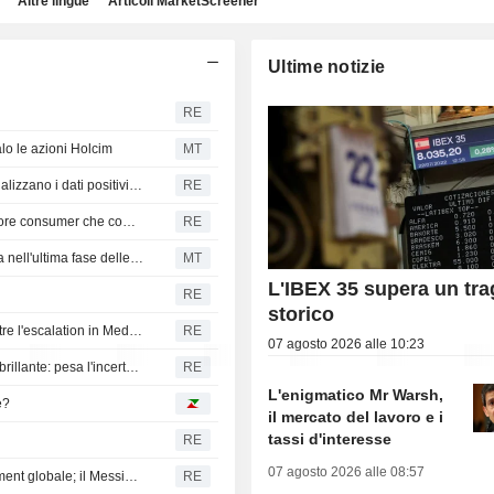
Altre lingue
Articoli MarketScreener
Ultime notizie
RE
lo le azioni Holcim
MT
Il rand sudafricano si indebolisce mentre gli investitori analizzano i dati positivi sul surplus commerciale
RE
Gli indici britannici FTSE salgono grazie agli utili del settore consumer che compensano il calo di banche ed energia
RE
Indici azionari USA contrastati: il settore tecnologico frena nell'ultima fase delle contrattazioni
MT
L'IBEX 35 supera un tr
RE
storico
Azioni mercati emergenti contrastate e valute stabili mentre l'escalation in Medio Oriente non accenna a placarsi
RE
07 agosto 2026 alle 10:23
Azioni dei mercati emergenti in pausa dopo un trimestre brillante: pesa l'incertezza in Medio Oriente
RE
L'enigmatico Mr Warsh,
e?
il mercato del lavoro e i
tassi d'interesse
RE
07 agosto 2026 alle 08:57
Asset LatAm in ripresa grazie al miglioramento del sentiment globale; il Messico mantiene invariati i tassi
RE