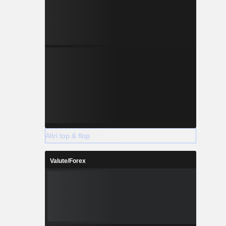
Altri top & flop
Valute/Forex