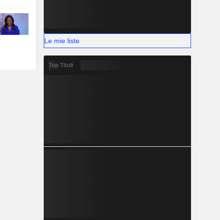
Le mie liste
Top Titoli