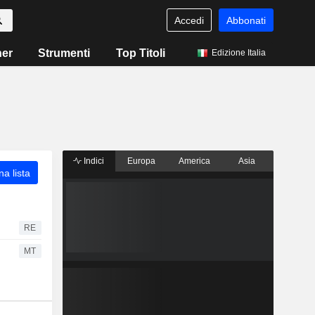
Accedi
Abbonati
ner
Strumenti
Top Titoli
Edizione Italia
Indici
Europa
America
Asia
a lista
RE
MT