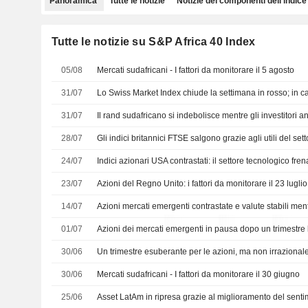
Panoramica
Tutte le notizie
Notizie dei componenti dell'indice
Tutte le notizie su S&P Africa 40 Index
05/08
Mercati sudafricani - I fattori da monitorare il 5 agosto
31/07
Lo Swiss Market Index chiude la settimana in rosso; in ca
31/07
28/07
24/07
23/07
Azioni del Regno Unito: i fattori da monitorare il 23 luglio
14/07
01/07
30/06
Un trimestre esuberante per le azioni, ma non irrazional
30/06
Mercati sudafricani - I fattori da monitorare il 30 giugno
25/06