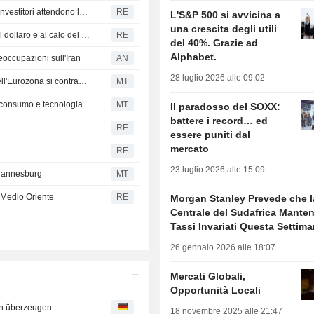
Azioni dei mercati emergenti in rialzo e valute stabili: gli investitori attendono la Fed e valutano l'accordo con l'Iran
RE
L'S&P 500 si avvicina a
una crescita degli utili
Gli asset sudafricani salgono grazie all'indebolimento del dollaro e al calo del petrolio
RE
del 40%. Grazie ad
Alphabet.
reoccupazioni sull'Iran
AN
28 luglio 2026 alle 09:02
Borse europee contrastate in chiusura; il PIL dell'UE e dell'Eurozona si contrae nel primo trimestre
MT
Robit si aggiudica contratti per la fornitura di materiali di consumo e tecnologia di perforazione
MT
Il paradosso del SOXX:
battere i record… ed
RE
essere puniti dal
mercato
RE
23 luglio 2026 alle 15:09
ohannesburg
MT
n Medio Oriente
RE
Morgan Stanley Prevede che 
Centrale del Sudafrica Manten
Tassi Invariati Questa Settim
26 gennaio 2026 alle 18:07
Mercati Globali,
Opportunità Locali
en überzeugen
18 novembre 2025 alle 21:47