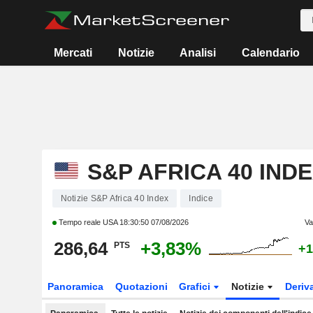
Mercati
Notizie
Analisi
Calendario
S&P AFRICA 40 IND
Notizie S&P Africa 40 Index
Indice
Tempo reale USA
18:30:50 07/08/2026
Va
286,64
+3,83%
PTS
+1
Panoramica
Quotazioni
Grafici
Notizie
Deriv