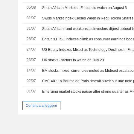
05/08
South African Markets - Factors to watch on August 5
31/07
Swiss Market Index Closes Week in Red; Holcim Share
31/07
South African rand weakens as investors digest upbeat t
28/07
24/07
US Equity Indexes Mixed as Technology Declines in Fina
23/07
UK stocks - factors to watch on July 23
14/07
02/07
01/07
Continua a leggere