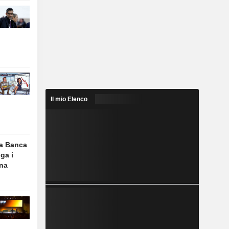
Il mio Elenco
la Banca
ga i
ana