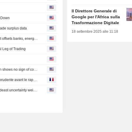
Il Direttore Generale di
Google per l'Africa sulla
s Down
Trasformazione Digitale
rade surplus data
18 settembre 2025 alle 11:18
Britain's FTSE indexes climb as consumer earnings boost offsets banks, energy drag
l Leg of Trading
EM stocks mixed, currencies muted as Mideast escalation shows no sign of cooling
CAC 40 : La Bourse de Paris devrait ouvrir sur une note prudente avant le rapport sur l'emploi américain
Emerging market stocks pause after strong quarter as Mideast uncertainty weighs