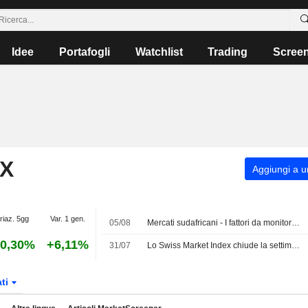
Idee
Portafogli
Watchlist
Trading
Scree
EX
Aggiungi a un
riaz. 5gg
Var. 1 gen.
05/08
Mercati sudafricani - I fattori da monitorare il 5 agosto
0,30%
+6,11%
31/07
Lo Swiss Market Index chiude la settimana in rosso; in calo le azioni Holcim
ati