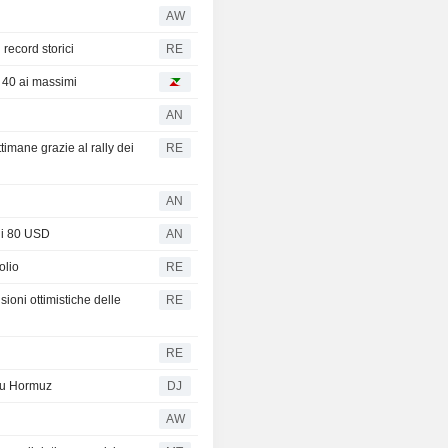
AW
 record storici
RE
 40 ai massimi
AN
ttimane grazie al rally dei
RE
AN
gli 80 USD
AN
olio
RE
sioni ottimistiche delle
RE
RE
su Hormuz
DJ
AW