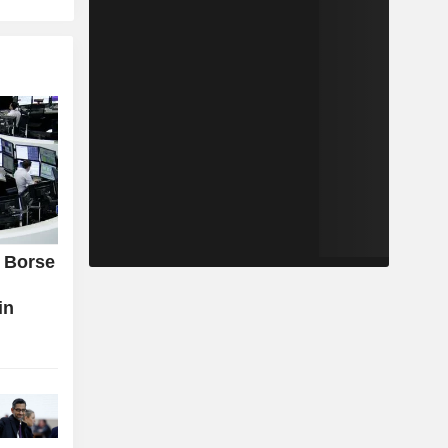
e Borse
in