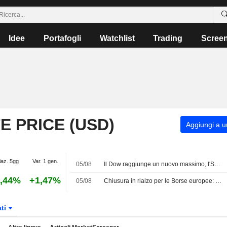
Idee
Portafogli
Watchlist
Trading
Scree
 PRICE (USD)
Aggiungi a un
iaz. 5gg
Var. 1 gen.
05/08
Il Dow raggiunge un nuovo massimo, l'S&P 500 ripiega mentre i trader attendono l'accordo su Hormuz
,44%
+1,47%
05/08
Chiusura in rialzo per le Borse europee: gli investitori monitorano gli sviluppi in Medio Oriente
ati