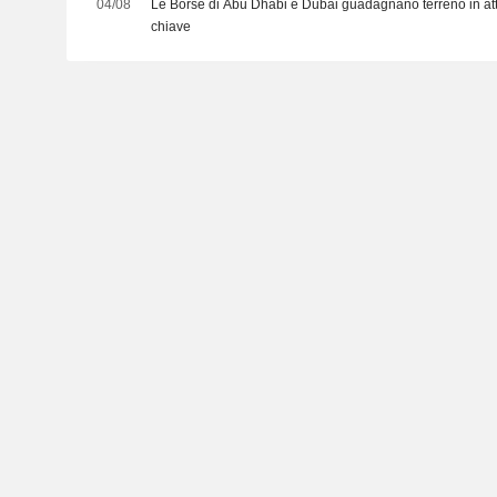
04/08
Le Borse di Abu Dhabi e Dubai guadagnano terreno in att
chiave