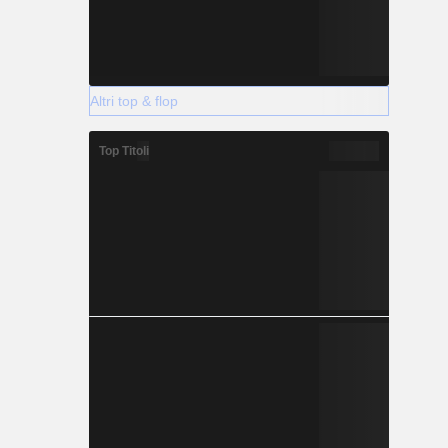
Altri top & flop
Top Titoli