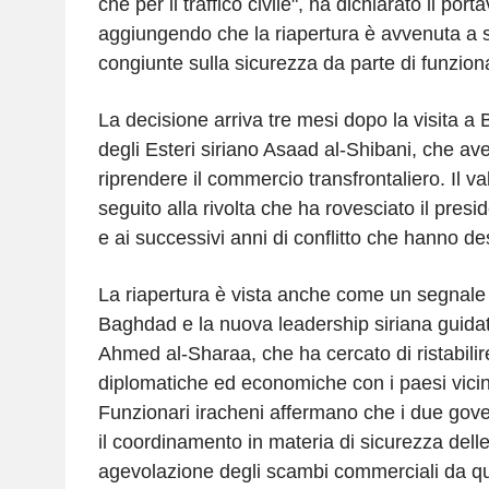
che per il traffico civile", ha dichiarato il por
aggiungendo che la riapertura è avvenuta a s
congiunte sulla sicurezza da parte di funzionar
La decisione arriva tre mesi dopo la visita a
degli Esteri siriano Asaad al-Shibani, che ave
riprendere il commercio transfrontaliero. Il va
seguito alla rivolta che ha rovesciato il pres
e ai successivi anni di conflitto che hanno des
La riapertura è vista anche come un segnale 
Baghdad e la nuova leadership siriana guidat
Ahmed al-Sharaa, che ha cercato di ristabilire
diplomatiche ed economiche con i paesi vicini
Funzionari iracheni affermano che i due gove
il coordinamento in materia di sicurezza delle
agevolazione degli scambi commerciali da q