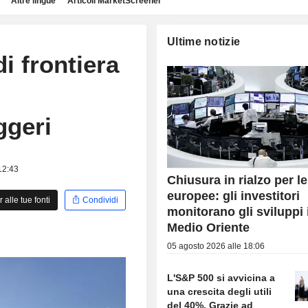
Altre lingue
Articoli MarketScreener
Ultime notizie
di frontiera
ggeri
 12:43
Chiusura in rialzo per l
europee: gli investitori
alle tue fonti
Condividi
monitorano gli sviluppi 
Medio Oriente
05 agosto 2026 alle 18:06
L'S&P 500 si avvicina a
una crescita degli utili
del 40%. Grazie ad