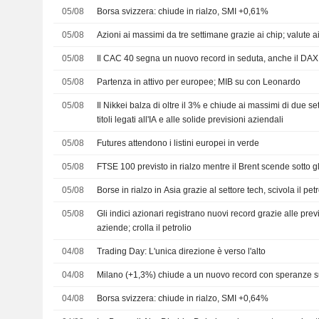
05/08
Borsa svizzera: chiude in rialzo, SMI +0,61%
05/08
Azioni ai massimi da tre settimane grazie ai chip; valute ai
05/08
Il CAC 40 segna un nuovo record in seduta, anche il DAX
05/08
Partenza in attivo per europee; MIB su con Leonardo
05/08
Il Nikkei balza di oltre il 3% e chiude ai massimi di due se
titoli legati all'IA e alle solide previsioni aziendali
05/08
Futures attendono i listini europei in verde
05/08
FTSE 100 previsto in rialzo mentre il Brent scende sotto 
05/08
Borse in rialzo in Asia grazie al settore tech, scivola il petr
05/08
Gli indici azionari registrano nuovi record grazie alle previ
aziende; crolla il petrolio
04/08
Trading Day: L'unica direzione è verso l'alto
04/08
Milano (+1,3%) chiude a un nuovo record con speranze 
04/08
Borsa svizzera: chiude in rialzo, SMI +0,64%