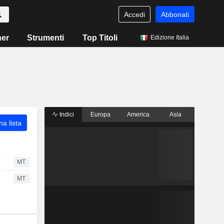
Accedi
Abbonati
ner
Strumenti
Top Titoli
Edizione Italia
Indici
Europa
America
Asia
a lista
MT
MT