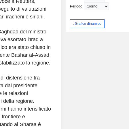
tavoce a Reuters,
Periodo
eguito di valutazioni
i iracheni e siriani.
: Grafico dinamico
 Baghdad del ministro
va esortato l'Iraq a
lico era stato chiuso in
idente Bashar al-Assad
tabilizzato la regione.
di distensione tra
a dal presidente
 le relazioni
 della regione.
rni hanno intensificato
 frontiere e
uando al-Sharaa è