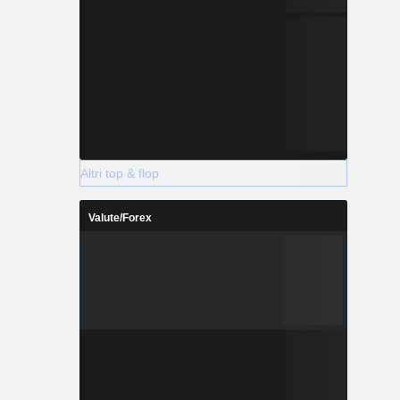
Altri top & flop
Valute/Forex