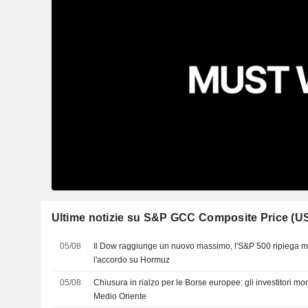
Ultime notizie su S&P GCC Composite Price (U
05/08
Il Dow raggiunge un nuovo massimo, l'S&P 500 ripiega me
l'accordo su Hormuz
05/08
Chiusura in rialzo per le Borse europee: gli investitori mon
Medio Oriente