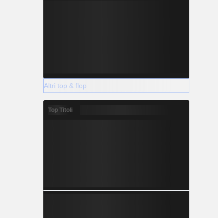
Altri top & flop
Top Titoli