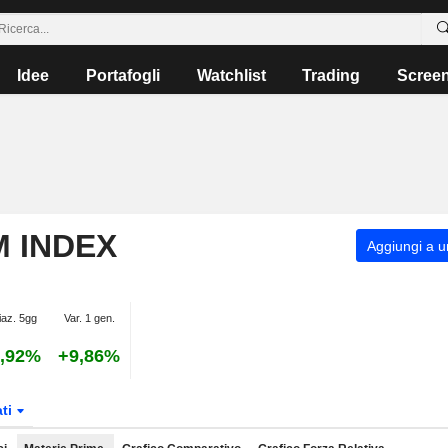
Idee
Portafogli
Watchlist
Trading
Scree
M INDEX
Aggiungi a un
iaz. 5gg
Var. 1 gen.
,92%
+9,86%
ati