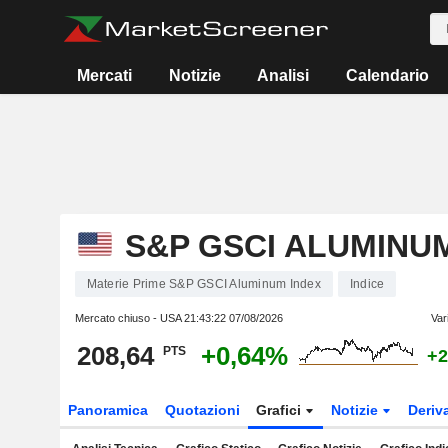
Mercati
Notizie
Analisi
Calendario
S&P GSCI ALUMINU
Materie Prime S&P GSCI Aluminum Index
Indice
Mercato chiuso - USA
21:43:22 07/08/2026
Var
208,64
+0,64%
PTS
+2
Panoramica
Quotazioni
Grafici
Notizie
Deriv