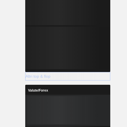
Altri top & flop
Valute/Forex