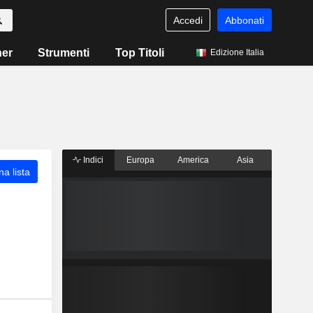
Accedi
Abbonati
ner
Strumenti
Top Titoli
Edizione Italia
Indici
Europa
America
Asia
a lista