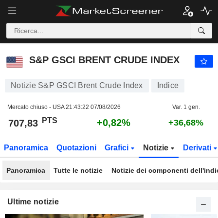
S&P GSCI BRENT CRUDE INDEX
707,83
PTS
+0,82%
S&P GSCI BRENT CRUDE INDEX
Notizie S&P GSCI Brent Crude Index
Indice
Mercato chiuso - USA
21:43:22 07/08/2026
Var. 1 gen.
PTS
+0,82%
707,83
+36,68%
Panoramica
Quotazioni
Grafici
Notizie
Derivati
Panoramica
Tutte le notizie
Notizie dei componenti dell'indi
Ultime notizie