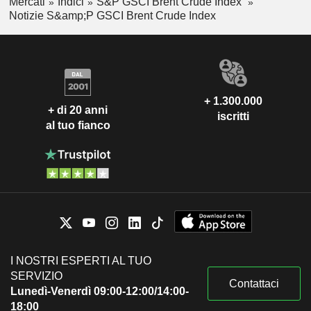
Mercati
Indici
S&P GSCI Brent Crude Index
Notizie S&amp;P GSCI Brent Crude Index
+ 1.300.000
+ di 20 anni
iscritti
al tuo fianco
I NOSTRI ESPERTI AL TUO
SERVIZIO
Contattaci
Lunedì-Venerdì 09:00-12:00/14:00-
18:00