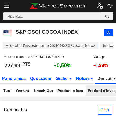
S&P GSCI COCOA INDEX
227,99
PTS
+0,50%
S&P GSCI COCOA INDEX
Prodotti d'investimento S&P GSCI Cocoa Index
Indice
Mercato chiuso - USA
21:43:21 07/08/2026
Var. 1 gen.
PTS
+0,50%
227,99
-4,29%
Panoramica
Quotazioni
Grafici
Notizie
Derivati
Tutti
Warrant
Knock-Out
Prodotti a leva
Prodotti d'inve
Filtri
Certificates