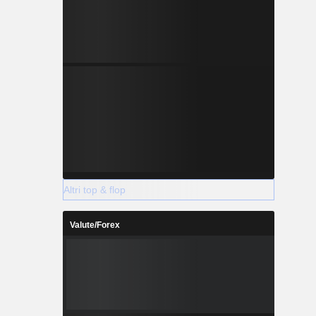
Altri top & flop
Valute/Forex