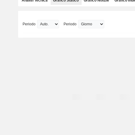
Analisi Tecnica
Grafico Statico
Grafico Notizie
Grafico Indi
Periodo
Periodo