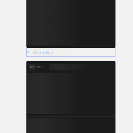
Altri top & flop
Top Titoli