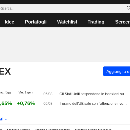
Idee
Portafogli
Watchlist
Trading
Scree
EX
Aggiungi a un
iaz. 5gg
Var. 1 gen.
05/08
Gli Stati Uniti sospendono le ispezioni sulle esportazioni di avocado nel Michoacán, in Messico, a causa di un'allerta sicurezza
,65%
+0,76%
05/08
Il grano dell'UE sale con l'attenzione rivolta alle interruzioni nel Mar Nero
ati