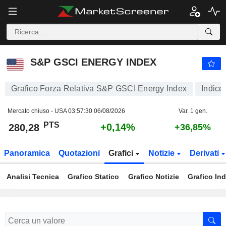
S&P GSCI ENERGY INDEX
280,28
PTS
+0,14%
S&P GSCI ENERGY INDEX
Grafico Forza Relativa S&P GSCI Energy Index
Indice
Mercato chiuso - USA
03:57:30 06/08/2026
Var. 1 gen.
PTS
+0,14%
280,28
+36,85%
Panoramica
Quotazioni
Grafici
Notizie
Derivati
Analisi Tecnica
Grafico Statico
Grafico Notizie
Grafico Ind