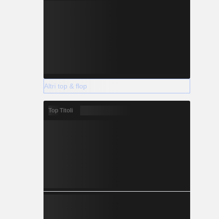
Altri top & flop
Top Titoli