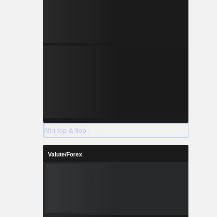
Altri top & flop
Valute/Forex