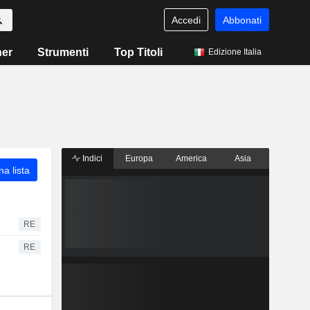
Accedi
Abbonati
ner
Strumenti
Top Titoli
Edizione Italia
Indici
Europa
America
Asia
a lista
RE
RE