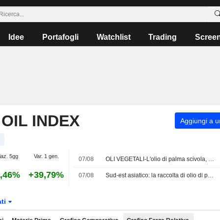
Idee
Portafogli
Watchlist
Trading
Scree
OIL INDEX
Aggiungi a un
iaz. 5gg
Var. 1 gen.
07/08
OLI VEGETALI-L'olio di palma scivola, ma registra guadagni settimanali
,46%
+39,79%
07/08
Sud-est asiatico: la raccolta di olio di palma frenata dal caro gasolio e dalla carenza di scorte
ati