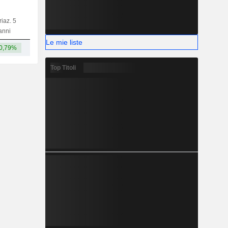
riaz. 5
Capi.
BT
MT
LT
anni
Le mie liste
0,79%
-
Top Titoli