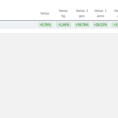
Variaz.
Variaz. 1
Variaz. 1
Va
Variaz.
5g.
gen.
anno
+0,76%
+1,46%
+39,79%
+29,22%
+1