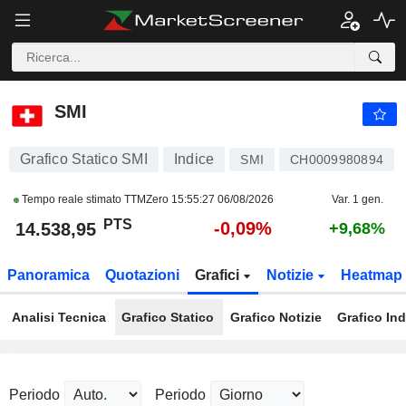
SMI
14.538,95
PTS
-0,09%
SMI
Grafico Statico SMI
Indice
SMI
CH0009980894
Tempo reale stimato TTMZero
15:55:27 06/08/2026
Var. 1 gen.
PTS
-0,09%
14.538,95
+9,68%
Panoramica
Quotazioni
Grafici
Notizie
Heatmap
Analisi Tecnica
Grafico Statico
Grafico Notizie
Grafico Ind
Periodo
Periodo