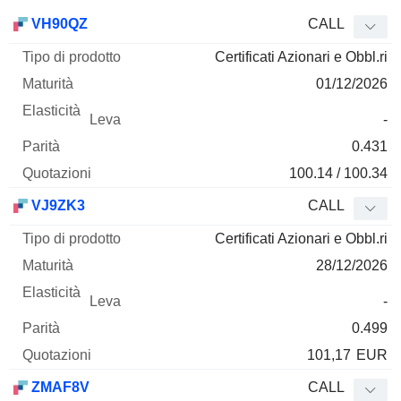
Tipo di
VH90QZ
CALL
Mnemo
Tipo
prodotto
Maturità
Elasticità
Leva
Parità
Qu
Certificati Azionari e Obbl.ri
01/12/2026
-
0.431
100.14 / 100.34
VJ9ZK3
CALL
Certificati Azionari e Obbl.ri
28/12/2026
-
0.499
101,17
EUR
ZMAF8V
CALL