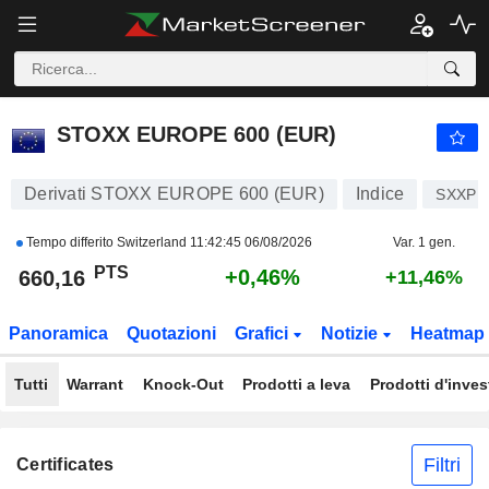
STOXX EUROPE 600 (EUR)
660,16
PTS
+0,46%
STOXX EUROPE 600 (EUR)
Derivati STOXX EUROPE 600 (EUR)
Indice
SXXP
Tempo differito Switzerland
11:42:45 06/08/2026
Var. 1 gen.
PTS
+0,46%
660,16
+11,46%
Panoramica
Quotazioni
Grafici
Notizie
Heatmap
Tutti
Warrant
Knock-Out
Prodotti a leva
Prodotti d'inve
Filtri
Certificates