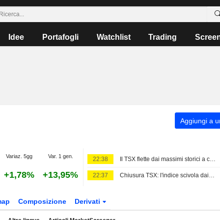
Idee
Portafogli
Watchlist
Trading
Scree
Aggiungi a un
Variaz. 5gg
Var. 1 gen.
22:38
Il TSX flette dai massimi storici a causa del calo dei titoli tecnologici
+1,78%
+13,95%
22:37
Chiusura TSX: l'indice scivola dai massimi storici, la debolezza del tech compensa i guadagni dell'energia trainati dal petrolio
map
Composizione
Derivati