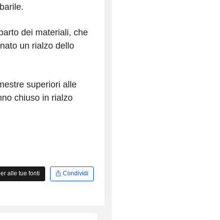
barile.
parto dei materiali, che
nato un rialzo dello
imestre superiori alle
nno chiuso in rialzo
 alle tue fonti
Condividi