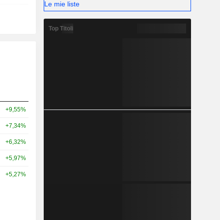
Le mie liste
Top Titoli
+9,55%
+7,34%
+6,32%
+5,97%
+5,27%