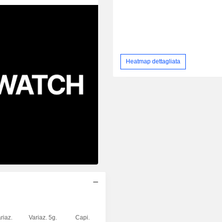
Heatmap dettagliata
riaz.
Variaz. 5g.
Capi.