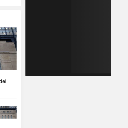
i
dei