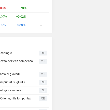
+1,78%
-
,03%
,00%
+0,02%
-
,00%
0,00%
-
tecnologici
RE
bolezza del tech compensa i
MT
nata di giovedì
MT
i puntati sugli utili
RE
nologici e minerari
RE
riente; riflettori puntati
RE