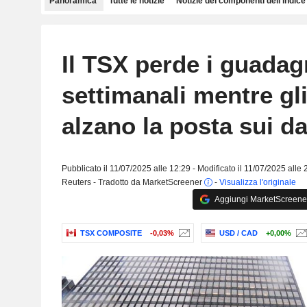
Panoramica
Tutte le notizie
Notizie dei componenti dell'indice
Il TSX perde i guadag
settimanali mentre gl
alzano la posta sui da
Pubblicato il 11/07/2025 alle 12:29 - Modificato il 11/07/2025 alle 
Reuters - Tradotto da MarketScreener
-
Visualizza l'originale
Aggiungi MarketScreener 
TSX COMPOSITE
-0,03%
USD / CAD
+0,00%