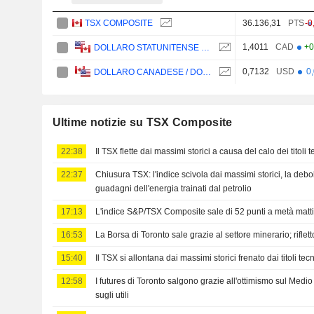
TSX COMPOSITE
36.136,31
PTS
-0
1,4011
CAD
+0
DOLLARO STATUNITENSE / DOLLARO CANADESE
0,7132
USD
0
DOLLARO CANADESE / DOLLARO STATUNITENSE
Ultime notizie su TSX Composite
22:38
Il TSX flette dai massimi storici a causa del calo dei titoli 
22:37
Chiusura TSX: l'indice scivola dai massimi storici, la de
guadagni dell'energia trainati dal petrolio
17:13
L'indice S&P/TSX Composite sale di 52 punti a metà matti
16:53
La Borsa di Toronto sale grazie al settore minerario; riflettor
15:40
Il TSX si allontana dai massimi storici frenato dai titoli tec
12:58
I futures di Toronto salgono grazie all'ottimismo sul Medio O
sugli utili