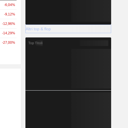
-6,04%
-9,12%
-12,96%
Altri top & flop
-14,29%
-27,00%
Top Titoli