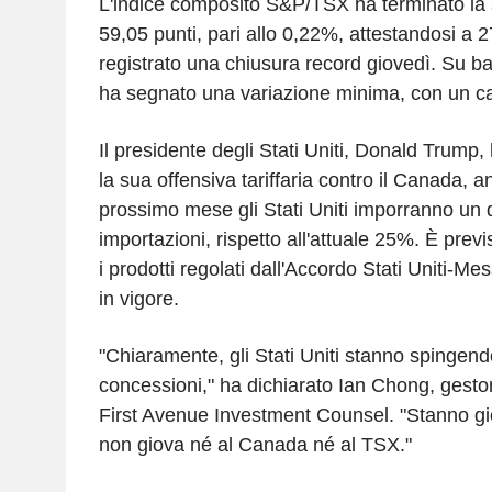
L'indice composito S&P/TSX ha terminato la s
59,05 punti, pari allo 0,22%, attestandosi a 
registrato una chiusura record giovedì. Su ba
ha segnato una variazione minima, con un ca
Il presidente degli Stati Uniti, Donald Trump, 
la sua offensiva tariffaria contro il Canada, 
prossimo mese gli Stati Uniti imporranno un 
importazioni, rispetto all'attuale 25%. È prev
i prodotti regolati dall'Accordo Stati Uniti-
in vigore.
"Chiaramente, gli Stati Uniti stanno spingendo
concessioni," ha dichiarato Ian Chong, gestor
First Avenue Investment Counsel. "Stanno g
non giova né al Canada né al TSX."