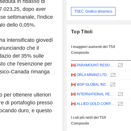
eduta in ribasso di
27.023,25, dopo aver
TSEC: Grafico dinamico
se settimanale, l'indice
lo dello 0,05%.
Top Titoli
ha intensificato giovedì
I maggiori aumenti del TSX
annunciando che il
Composite
dazio del 35% sulle
isto che l'esenzione per
PARAMOUNT RESOURCES LTD.
Messico-Canada rimanga
ORLA MINING LTD.
WSP GLOBAL INC.
 per ottenere ulteriori
INTERNATIONAL PETROLEUM CORPORATION
e di portafoglio presso
ALLIED GOLD CORPORATION
iocando duro, e questo
I cali più netti del TSX
Composite