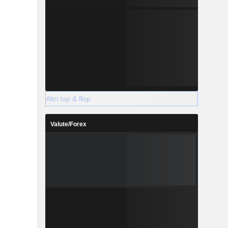
Altri top & flop
Valute/Forex