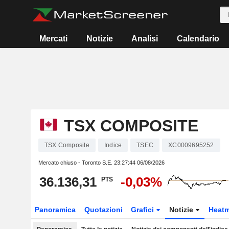
Mercati
Notizie
Analisi
Calendario
TSX COMPOSITE
TSX Composite
Indice
TSEC
XC0009695252
Mercato chiuso - Toronto S.E.
23:27:44 06/08/2026
36.136,31
-0,03%
PTS
Panoramica
Quotazioni
Grafici
Notizie
Heat