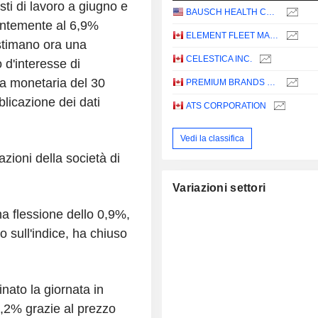
i di lavoro a giugno e
BAUSCH HEALTH COMPANIES INC.
entemente al 6,9%
ELEMENT FLEET MANAGEMENT CORP.
 stimano ora una
CELESTICA INC.
 d'interesse di
ca monetaria del 30
PREMIUM BRANDS HOLDINGS CORPORATION
blicazione dei dati
ATS CORPORATION
Vedi la classifica
azioni della società di
Variazioni settori
a flessione dello 0,9%,
 sull'indice, ha chiuso
inato la giornata in
1,2% grazie al prezzo