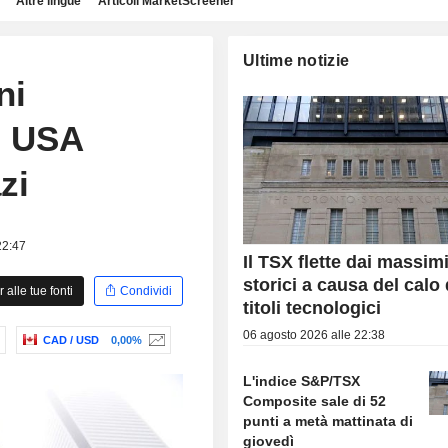
Altre lingue
Articoli MarketScreener
Ultime notizie
ni
i USA
zi
22:47
Il TSX flette dai massim
storici a causa del calo 
alle tue fonti
Condividi
titoli tecnologici
06 agosto 2026 alle 22:38
CAD / USD
0,00%
L'indice S&P/TSX
Composite sale di 52
punti a metà mattinata di
giovedì