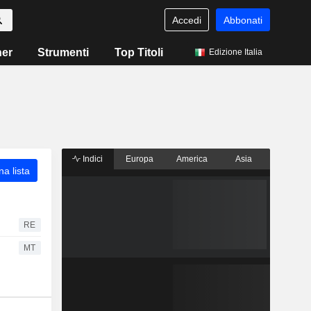
Accedi
Abbonati
ner
Strumenti
Top Titoli
Edizione Italia
Indici
Europa
America
Asia
a lista
RE
MT