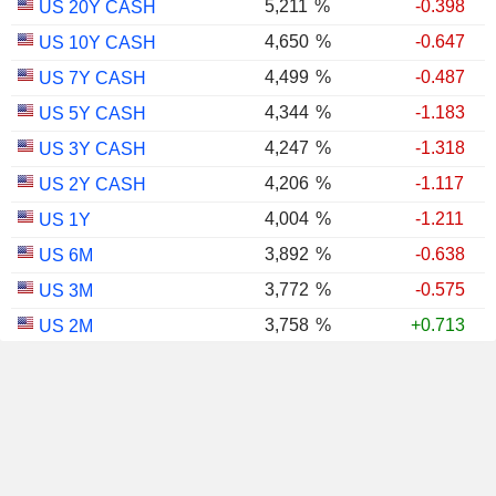
5,211
%
-0.398
US 20Y CASH
4,650
%
-0.647
US 10Y CASH
4,499
%
-0.487
US 7Y CASH
4,344
%
-1.183
US 5Y CASH
4,247
%
-1.318
US 3Y CASH
4,206
%
-1.117
US 2Y CASH
4,004
%
-1.211
US 1Y
3,892
%
-0.638
US 6M
3,772
%
-0.575
US 3M
3,758
%
+0.713
US 2M
3,686
%
-0.238
US 1M
US 30Y INFLATION
2,987
%
-0.767
INDEXED
US 10Y INFLATION
2,403
%
-1.124
INDEXED