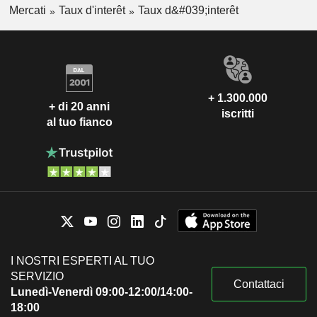
Mercati
US 5Y INFLATION
Taux d'interêt
Taux d&#039;interêt
1,725
%
+2.034
INDEXED
+ 1.300.000
+ di 20 anni
iscritti
al tuo fianco
I NOSTRI ESPERTI AL TUO
SERVIZIO
Contattaci
Lunedì-Venerdì 09:00-12:00/14:00-
18:00