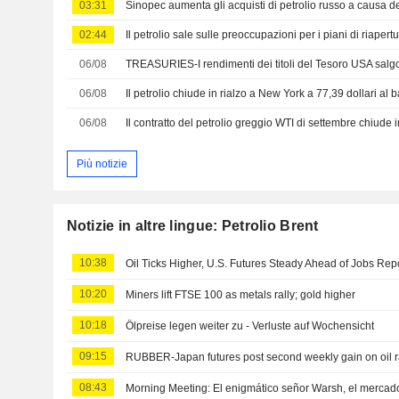
03:31
02:44
06/08
06/08
Il petrolio chiude in rialzo a New York a 77,39 dollari al b
06/08
Più notizie
Notizie in altre lingue: Petrolio Brent
10:38
Oil Ticks Higher, U.S. Futures Steady Ahead of Jobs Rep
10:20
Miners lift FTSE 100 as metals rally; gold higher
10:18
Ölpreise legen weiter zu - Verluste auf Wochensicht
09:15
RUBBER-Japan futures post second weekly gain on oil r
08:43