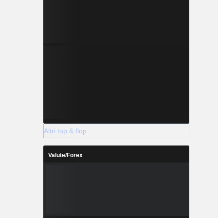
Altri top & flop
Valute/Forex