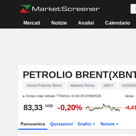
Mercati
Notizie
Analisi
Calendario
PETROLIO BRENT(XBNT
Azioni Petrolio Brent
Materia Prima
XBNT
XX000
Tempo reale stimato TTMZero
10:40:39 07/08/2026
Variaz.
83,33
-0,20%
USD
-4,4
Panoramica
Quotazioni
Grafici
Notizie