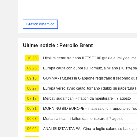
Grafico dinamico
Ultime notizie : Petrolio Brent
10:20
I titoli minerari trainano il FTSE 100 grazie al rally dei met
09:25
Europa cauta con dubbi su Hormuz, a Milano (+0,1%) s
09:15
08:27
Europa verso avvio cauto, tornano i dubbi su riapertura
07:17
Mercati sudafricani - I fattori da monitorare il 7 agosto
06:31
06:08
Mercati africani: i fattori da monitorare il 7 agosto
06:02