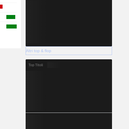
Altri top & flop
Top Titoli