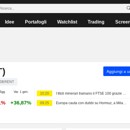
Idee
Portafogli
Watchlist
Trading
Scree
)
Aggiungi a un
00BRENT
 5gg
Var. 1 gen.
10:20
I titoli minerari trainano il FTSE 100 grazie al rally dei metalli; oro in rialzo
1%
+36,87%
09:25
Europa cauta con dubbi su Hormuz, a Milano (+0,1%) sale ancora Leonardo