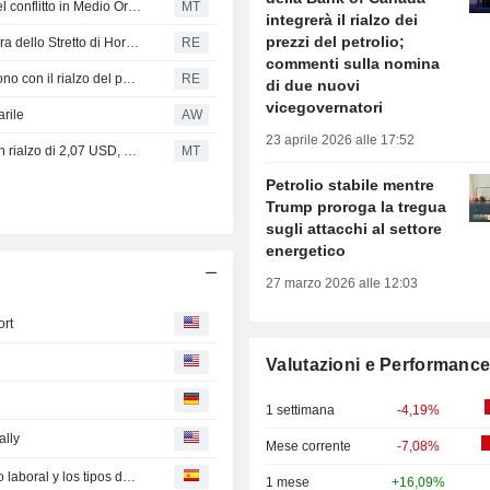
Sinopec aumenta gli acquisti di petrolio russo a causa del conflitto in Medio Oriente
MT
integrerà il rialzo dei
prezzi del petrolio;
Il petrolio sale sulle preoccupazioni per i piani di riapertura dello Stretto di Hormuz
RE
commenti sulla nomina
TREASURIES-I rendimenti dei titoli del Tesoro USA salgono con il rialzo del petrolio in attesa dei dati sull'occupazione
RE
di due nuovi
vicegovernatori
arile
AW
23 aprile 2026 alle 17:52
Il contratto del petrolio greggio WTI di settembre chiude in rialzo di 2,07 USD, pari al 2,8%, attestandosi a 77,29 USD al barile. Il Brent di ottobre sale di 2,99 USD, ovvero del 3,8%, a 82,44 USD
MT
Petrolio stabile mentre
Trump proroga la tregua
sugli attacchi al settore
energetico
27 marzo 2026 alle 12:03
ort
Valutazioni e Performanc
1 settimana
-4,19%
ally
Mese corrente
-7,08%
Morning Meeting: El enigmático señor Warsh, el mercado laboral y los tipos de interés
1 mese
+16,09%