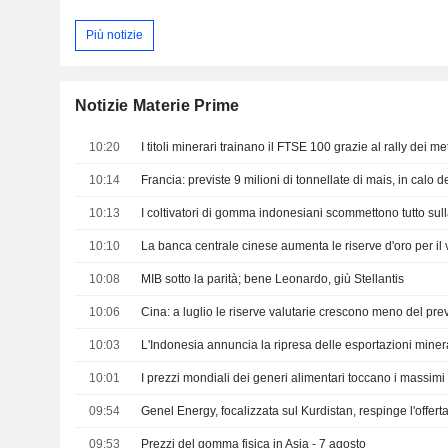
Più notizie
Notizie Materie Prime
10:20
I titoli minerari trainano il FTSE 100 grazie al rally dei met
10:14
Francia: previste 9 milioni di tonnellate di mais, in calo 
10:13
I coltivatori di gomma indonesiani scommettono tutto sul
10:10
10:08
MIB sotto la parità; bene Leonardo, giù Stellantis
10:06
Cina: a luglio le riserve valutarie crescono meno del prev
10:03
10:01
09:54
09:53
Prezzi del gomma fisica in Asia - 7 agosto