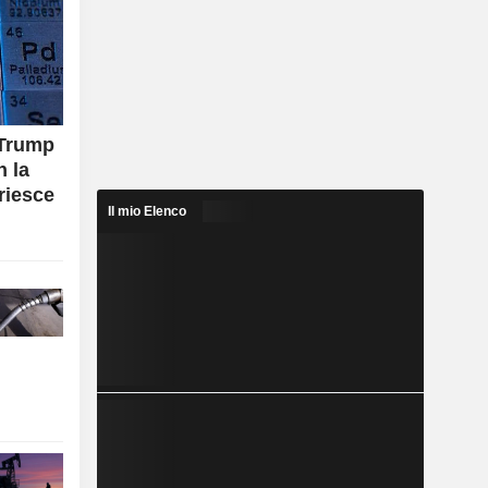
 Trump
n la
riesce
Il mio Elenco