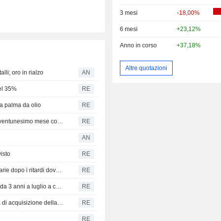
3 mesi
-18,00%
6 mesi
+23,12%
Anno in corso
+37,18%
Altre quotazioni
alli; oro in rialzo
AN
del 35%
RE
la palma da olio
RE
La banca centrale cinese aumenta le riserve d'oro per il ventunesimo mese consecutivo
RE
AN
isto
RE
L'Indonesia annuncia la ripresa delle esportazioni minerarie dopo i ritardi dovuti ai test sulle terre rare
RE
I prezzi mondiali dei generi alimentari toccano i massimi da 3 anni a luglio a causa del clima e della guerra, secondo la FAO
RE
Genel Energy, focalizzata sul Kurdistan, respinge l'offerta di acquisizione della norvegese DNO
RE
RE