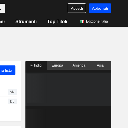
Accedi
Abbonati
ner
Strumenti
Top Titoli
Edizione Italia
Indici
Europa
America
Asia
a lista
AN
DJ