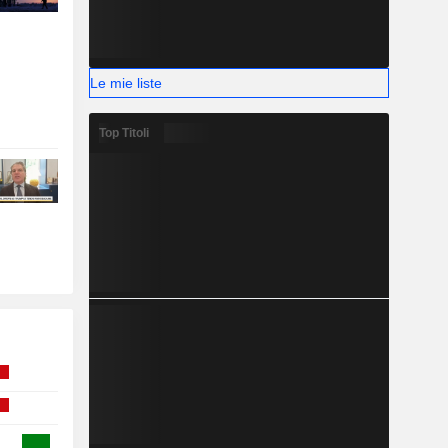
Le mie liste
Top Titoli
e