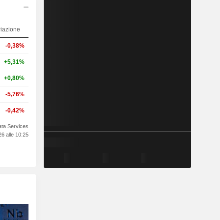
riazione
-0,38%
+5,31%
+0,80%
-5,76%
-0,42%
ata Services
6 alle 10:25