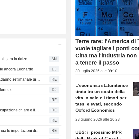
Terre rare: l'America di
vuole tagliare i ponti co
Cina ma l'industria non 
alli; oro in rialzo
AN
a tenere il passo
ale ancora Leonardo
DJ
30 luglio 2026 alle 09:10
GOMMA - I futures in Giappone registrano il secondo guadagno settimanale grazie al rally del petrolio
RE
L’economia statunitense
 Hormuz
DJ
tirata tra un costo della
vita in calo e i timori per
RE
tassi elevati, secondo
Oxford Economics
MORNING BID EUROPE - In attesa di un rapporto sull'occupazione chiaro e lineare
RE
23 giugno 2026 alle 20:23
RE
ANALISI ISTANTANEA - Cina: a luglio calano su base annua le importazioni di petrolio greggio e soia
RE
UBS: il prossimo MPR
della Bank of Canada