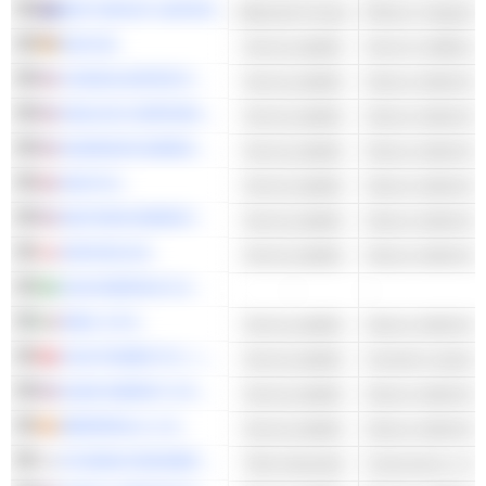
BHP GROUP LIMITED
Materiali di base
Miniere integrate
EON SE
Servizi pubblici
Servizi multilinea 
CONSOLIDATED EDISON, INC.
Servizi pubblici
Utenze elettriche -
EXELON CORPORATION
Servizi pubblici
Utenze elettriche -
DOMINION ENERGY, INC.
Servizi pubblici
Utenze elettriche -
SSE PLC
Servizi pubblici
Utenze elettriche -
NEXTERA ENERGY
Servizi pubblici
Utenze elettriche -
ORSTED A/S
Servizi pubblici
Utenze elettriche -
AXIA ENERGIA S.A.
-
-
ENEL S.P.A.
Servizi pubblici
Utenze elettriche -
CGN POWER CO., LTD.
Servizi pubblici
Centrali nucleari
DUKE ENERGY CORPORATION
Servizi pubblici
Utenze elettriche -
IBERDROLA, S.A.
Servizi pubblici
Utenze elettriche -
HYUNDAI ENGINEERING & CONSTRUCTION CO.,LTD.
Titoli industriali
Costruzione e inge