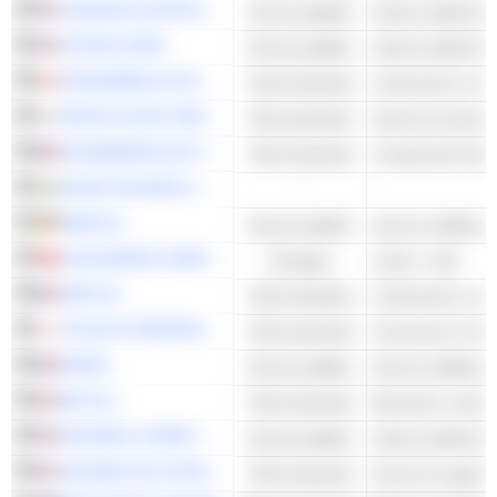
CONSTELLATION ENERGY CORPORATION
Servizi pubblici
Utenze elettriche -
VISTRA CORP.
Servizi pubblici
Utenze elettriche -
ATKINSRÉALIS GROUP INC.
Titoli industriali
Costruzione e inge
KEPCO PLANT SERVICE & ENGINEERING CO.,LTD.
Titoli industriali
SCHNEIDER ELECTRIC SE
Titoli industriali
MTAR TECHNOLOGIES LIMITED
-
-
RWE AG
Servizi pubblici
Servizi multilinea 
CGN MINING COMPANY LIMITED
Energies
Uranio - Altri
SPIE SA
Titoli industriali
Costruzione e inge
ITOCHU CORPORATION
Titoli industriali
ENGIE
Servizi pubblici
Servizi multilinea 
IMI PLC
Titoli industriali
ENTERGY CORPORATION
Servizi pubblici
Utenze elettriche -
JACOBS SOLUTIONS INC.
Titoli industriali