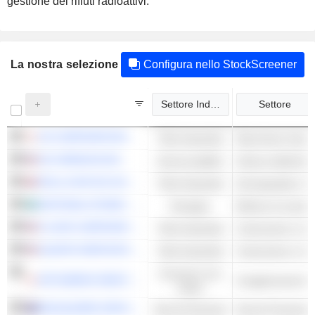
gestione dei rifiuti radioattivi.
La nostra selezione
Configura nello StockScreener
Settore Industriale
Settore
IHI CORPORATION
Titoli industriali
Macchinari industr
GE VERNOVA INC.
Servizi pubblici
Utenze elettriche -
ROLLS-ROYCE HOLDINGS PLC
Titoli industriali
Aerospaziale e Dif
NATIONAL ATOMIC COMPANY KAZATOMPROM
Energies
Miniere di uranio
FLUOR CORPORATION
Titoli industriali
Costruzione e inge
QUANTA SERVICES, INC.
Titoli industriali
Costruzione e inge
Consumo non
MITSUBISHI HEAVY INDUSTRIES, LTD.
Conglomerati di 
ciclico
MACQUARIE GROUP LIMITED
Servizi finanziari
Servizi Finanziari-