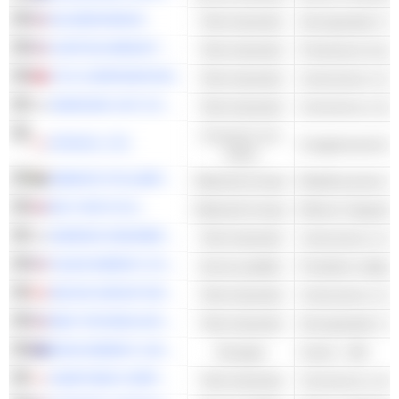
GE AEROSPACE
Titoli industriali
Aerospaziale e Dif
CURTISS-WRIGHT CORPORATION
Titoli industriali
CTCI CORPORATION
Titoli industriali
Costruzione e inge
SAMSUNG C&T CORPORATION
Titoli industriali
Consumo non
HITACHI, LTD.
Conglomerati di 
ciclico
SIBANYE STILLWATER LIMITED
Materiali di base
Metalli preziosi e m
RIO TINTO PLC
Materiali di base
Miniere integrate
DAEWOO ENGINEERING & CONSTRUCTION CO., LTD.
Titoli industriali
Costruzione e inge
TALEN ENERGY CORPORATION
Servizi pubblici
AECON GROUP INC.
Titoli industriali
Costruzione e inge
BWX TECHNOLOGIES, INC.
Titoli industriali
Aerospaziale e Dif
BOSS ENERGY LIMITED
Energies
Uranio - Altri
SUMITOMO CORPORATION
Titoli industriali