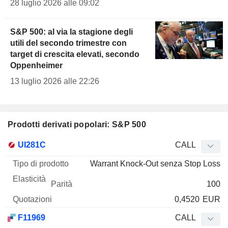
28 luglio 2026 alle 09:02
S&P 500: al via la stagione degli
utili del secondo trimestre con
target di crescita elevati, secondo
Oppenheimer
13 luglio 2026 alle 22:26
Prodotti derivati popolari: S&P 500
Tipo di
UI281C
CALL
Mnemo
Tipo
prodotto
Elasticità
Parità
Quotazioni
Warrant Knock-Out senza Stop Loss
100
0,4520
EUR
F11969
CALL