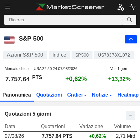
S&P 500
7.757,64
PTS
+0,62%
S&P 500
Azioni S&P 500
Indice
SP500
US78378X1072
Mercato chiuso - USA
22:50:24 07/08/2026
Var. 1 gen.
PTS
+0,62%
7.757,64
+13,32%
Panoramica
Quotazioni
Grafici
Notizie
Heatmap
Quotazioni 5 giorni
Data
Quotazioni
Variazione
Volume
07/08/26
7.757,64 PTS
+0,62%
2,71 Mrd