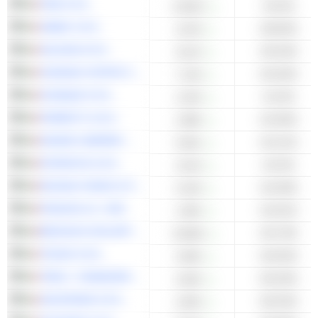
FNM S.P.A.
+34,6%
0,4610
SABAF S.P.A.
+38,65%
12,00
VALSOIA S.P.A.
+39,34%
10,20
ZIGNAGO VETRO S.P.A.
+40,35%
7,130
ACINQUE S.P.A.
+41,8%
2,100
FERRETTI S.P.A.
+42,06%
2,986
DAVIDE CAMPARI-MILANO N.V.
+42,31%
5,952
INTERCOS S.P.A.
+42,9%
13,94
RACING FORCE S.P.A.
+44,48%
5,100
PIAGGIO & C. SPA
+44,91%
1,994
BRIOSCHI SVILUPPO IMMOBILIARE S.P.A.
+45,79%
0,0640
TECNO S.P.A.
+49,26%
4,060
TREVI - FINANZIARIA INDUSTRIALE S.P.A.
+50,26%
4,646
ASCOPIAVE S.P.A.
+50,53%
2,830