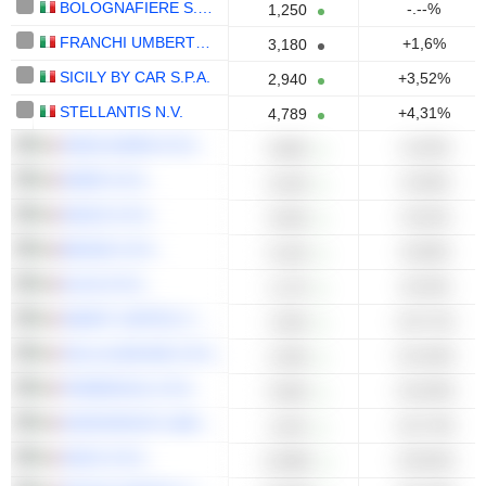
BOLOGNAFIERE S.P.A.
-.--%
1,250
FRANCHI UMBERTO MARMI S.P.A.
+1,6%
3,180
SICILY BY CAR S.P.A.
+3,52%
2,940
STELLANTIS N.V.
+4,31%
4,789
GENS AUREA S.P.A.
+4,53%
9,800
MARR S.P.A.
+5,06%
6,440
MAGIS S.P.A.
+5,62%
9,400
BIESSE S.P.A.
+8,08%
5,150
ELICA S.P.A.
+8,33%
1,170
SMART CAPITAL S.P.A.
+10,71%
1,550
CELLULARLINE S.P.A.
+15,46%
2,390
PIÙMEDICAL S.P.A.
+15,69%
5,900
EUROGROUP LAMINATIONS S.P.A.
+15,74%
1,022
GEOX S.P.A.
+18,65%
0,2895