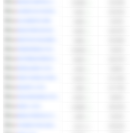
KRUSO KAPITAL S.P.A.
+19,19%
0,0180
JUVENTUS FOOTBALL CLUB S.P.A.
+22,01%
2,042
ALIA MENTIS SPA
+22,5%
4,900
INDUSTRIE DE NORA S.P.A.
+23,57%
6,500
ARISTON HOLDING N.V.
+25,36%
3,866
PININFARINA S.P.A.
+25,6%
0,8340
DISTRIBUZIONE ELETTRICA ADRIATICA S.P.A.
+26,47%
8,600
DEXELANCE S.P.A.
+26,8%
2,200
FINE FOODS & PHARMACEUTICALS N.T.M. S.P.A.
+27,24%
8,220
AQUAFIL S.P.A.
+27,73%
1,382
SVAS BIOSANA S.P.A.
+28,4%
8,320
HAIKI+ S.P.A
+30,22%
0,5860
BANCA PROFILO S.P.A.
+32,4%
1,655
YOURACTIVE SICAV - YAS ROBOTICS ACTIVE
+33,41%
11,21