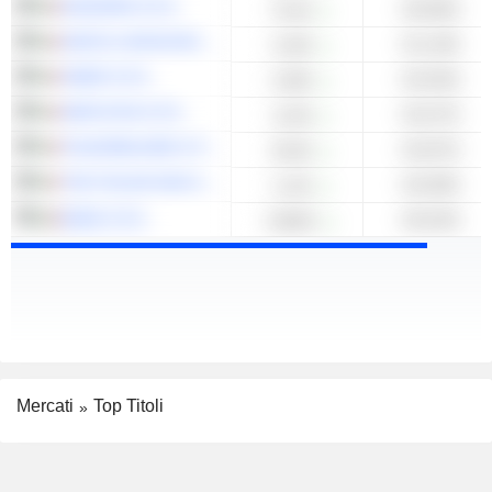
DIASORIN S.P.A.
+50,86%
75,40
GENTILI MOSCONI S.P.A.
+51,18%
3,190
OMER S.P.A.
+52,56%
3,280
AMPLIFON S.P.A.
+52,57%
11,96
ITALMOBILIARE S.P.A.
+53,87%
25,85
THE ITALIAN SEA GROUP S.P.A.
+54,08%
1,134
EMAK S.P.A.
+55,04%
0,8620
Mercati
Top Titoli