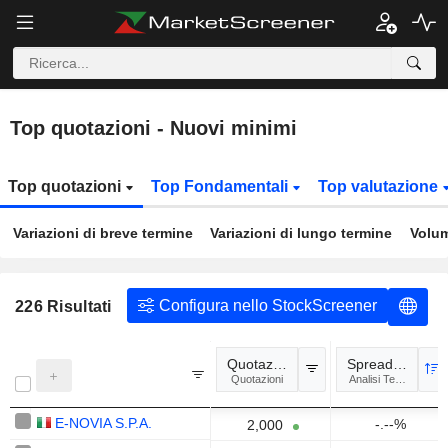
Top quotazioni - Nuovi minimi
Top quotazioni
Top Fondamentali
Top valutazione
Variazioni di breve termine
Variazioni di lungo termine
Volum
Configura nello StockScreener
226
Risultati
Quotazione
Spread più bas
Quotazioni
Analisi Tecnica
E-NOVIA S.P.A.
-.--%
2,000