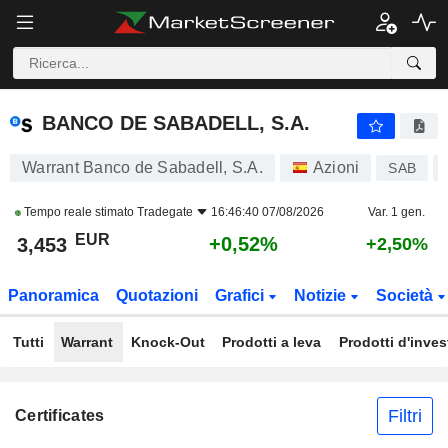
BANCO DE SABADELL, S.A.
3,453
€
+0,52%
BANCO DE SABADELL, S.A.
Warrant Banco de Sabadell, S.A.
Azioni
SAB
Tempo reale stimato
Tradegate
16:46:40 07/08/2026
Var. 1 gen.
EUR
+0,52%
3,453
+2,50%
Panoramica
Quotazioni
Grafici
Notizie
Società
Tutti
Warrant
Knock-Out
Prodotti a leva
Prodotti d'inve
Filtri
Certificates