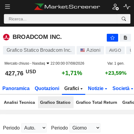
BROADCOM INC.
427,76
$
+1,71%
BROADCOM INC.
Grafico Statico Broadcom Inc.
Azioni
AVGO
U
Mercato chiuso -
Nasdaq
22:00:00 07/08/2026
Var. 1 gen.
USD
+1,71%
427,76
+23,59%
Panoramica
Quotazioni
Grafici
Notizie
Società
Analisi Tecnica
Grafico Statico
Grafico Total Return
Grafi
Periodo
Periodo