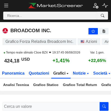
BROADCOM INC.
424,18
$
+1,41%
BROADCOM INC.
Grafico Forza Relativa Broadcom Inc.
Azioni
AV
Tempo reale stimato
Cboe BZX
19:37:45 06/08/2026
Var. 1 gen.
USD
+1,41%
424,18
+22,65%
Panoramica
Quotazioni
Grafici
Notizie
Società
Analisi Tecnica
Grafico Statico
Grafico Total Return
Grafi