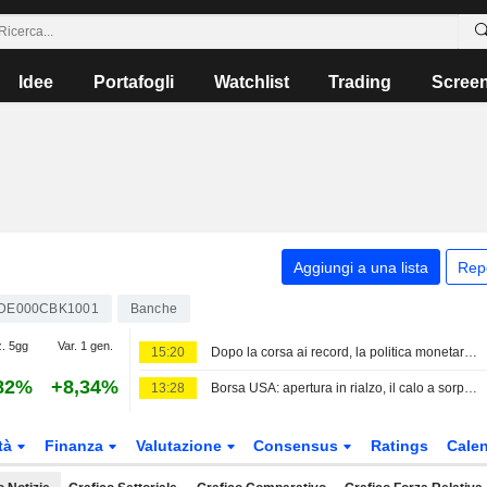
Idee
Portafogli
Watchlist
Trading
Scree
Aggiungi a una lista
Rep
DE000CBK1001
Banche
z. 5gg
Var. 1 gen.
15:20
Dopo la corsa ai record, la politica monetaria torna al centro dell'attenzione
82%
+8,34%
13:28
Borsa USA: apertura in rialzo, il calo a sorpresa dei posti di lavoro raffredda le scommesse sui tassi
tà
Finanza
Valutazione
Consensus
Ratings
Calen