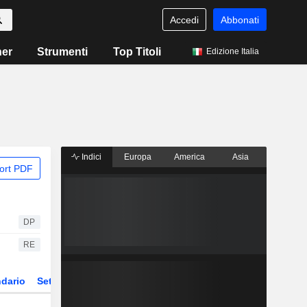
Accedi
Abbonati
ner
Strumenti
Top Titoli
Edizione Italia
Indici
Europa
America
Asia
ort PDF
DP
RE
dario
Settore
Derivati
ETF