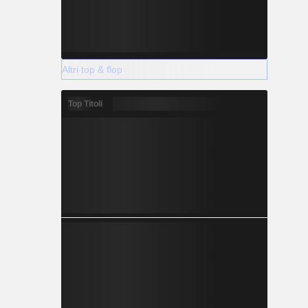
Altri top & flop
Top Titoli