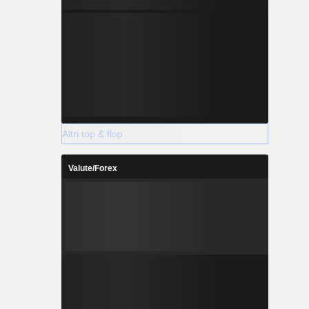
Altri top & flop
Valute/Forex