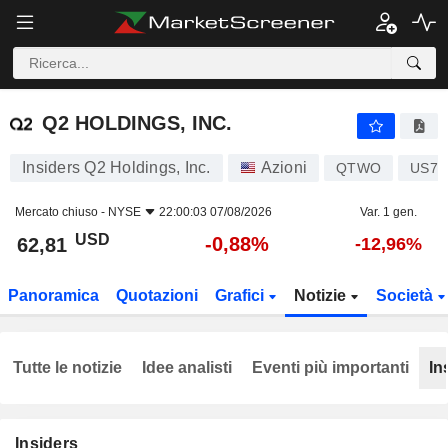
Q2 HOLDINGS, INC.
62,81
$
-0,88%
Q2 HOLDINGS, INC.
Insiders Q2 Holdings, Inc.
Azioni
QTWO
US74
Mercato chiuso -
NYSE
22:00:03 07/08/2026
Var. 1 gen.
USD
-0,88%
62,81
-12,96%
Panoramica
Quotazioni
Grafici
Notizie
Società
Tutte le notizie
Idee analisti
Eventi più importanti
In
Insiders