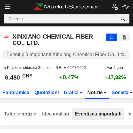
XINXIANG CHEMICAL FIBER CO., LTD.
6,480
¥
+0,47%
XINXIANG CHEMICAL FIBER
CO., LTD.
Eventi più importanti Xinxiang Chemical Fiber Co., Ltd.
Prezzo di chiusura
Shenzhen S.E.
06/08/2026
Var. 1 gen.
CNY
+0,47%
6,480
+17,82%
Panoramica
Quotazioni
Grafici
Notizie
Società
Tutte le notizie
Idee analisti
Eventi più importanti
In