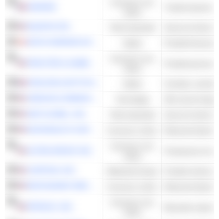
Consumo non
DANONE
ciclico
EQUIFAX INC.
Titoli industriali
NOVO NORDISK A/S
Salute
Prodotti farmaceuti
Consumo non
PROCTER & GAMBLE COMPANY
Prodotti personal
ciclico
ESSILORLUXOTTICA
Salute
Occhiali, occhiali 
VERIZON COMMUNICATIONS, INC.
Tecnologia
S&P GLOBAL, INC.
Titoli industriali
MCDONALD'S CORPORATION
Consumo ciclico
Ristoranti Quick 
Consumo non
ALTRIA GROUP, INC.
Produzione di siga
ciclico
CORTEVA, INC.
Materiali di base
RESTAURANT BRANDS INTERNATIONAL INC.
Consumo ciclico
Ristoranti Quick 
Consumo non
PEPSICO, INC.
Bevande analcoli
ciclico