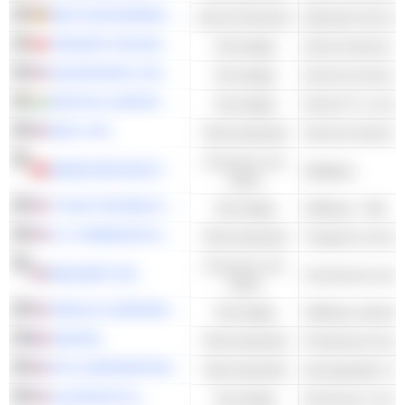
DEUTSCHE BÖRSE AG
Servizi finanziari
TENCENT HOLDINGS LIMITED
Tecnologia
Servizi Internet - A
SALESFORCE, INC.
Tecnologia
Servizi di cloud 
INFOSYS LIMITED
Tecnologia
Servizi IT e consu
MSCI, INC.
Titoli industriali
Consumo non
KWEICHOW MOUTAI CO., LTD.
Distillerie
ciclico
TYLER TECHNOLOGIES, INC.
Tecnologia
Software - Altri
C.H. ROBINSON WORLDWIDE, INC.
Titoli industriali
Trasporto via terra
Consumo non
WALMART INC.
ciclico
ORACLE CORPORATION
Tecnologia
Software azienda
SAFRAN
Titoli industriali
RTX CORPORATION
Titoli industriali
Aerospaziale e Dif
ALLEGION PLC
Tecnologia
Sicurezza e sorve