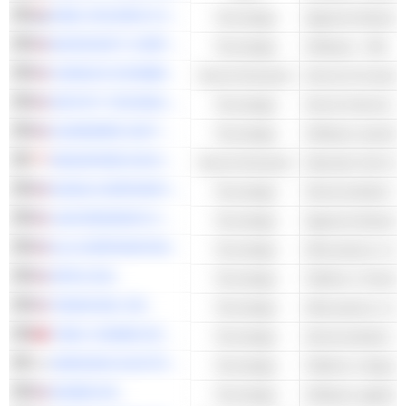
ASML HOLDING N.V.
Tecnologia
MICROSOFT CORPORATION
Tecnologia
Software - Altri
CHARLES SCHWAB
Servizi finanziari
SPOTIFY TECHNOLOGY S.A.
Tecnologia
Servizi Internet - A
GUIDEWIRE SOFTWARE, INC.
Tecnologia
Software azienda
SINGAPORE EXCHANGE LIMITED
Servizi finanziari
NVIDIA CORPORATION
Tecnologia
Semiconduttori - A
LAM RESEARCH CORPORATION
Tecnologia
KLA CORPORATION
Tecnologia
APPLE INC.
Tecnologia
Telefoni e Smart
TERADYNE, INC.
Tecnologia
TSMC (TAIWAN SEMICONDUCTOR MANUFACTURING COMPANY)
Tecnologia
Semiconduttori - A
SAMSUNG ELECTRONICS CO., LTD.
Tecnologia
Telefoni e dispositiv
ADOBE INC.
Tecnologia
Software applicat