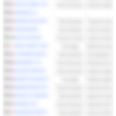
STATE STREET CORPORATION
Servizi finanziari
FERRARI N.V.
-
-
EXPEDITORS INTERNATIONAL OF WASHINGTON INC.
Titoli industriali
Trasporto aereo e
TRANSUNION
Titoli industriali
EVOLUTION AB
Consumo ciclico
Casinò & Giochi 
SONY GROUP CORPORATION
Tecnologia
Elettronica domest
LOCKHEED MARTIN CORPORATION
Titoli industriali
Aerospaziale e Dif
EURONEXT N.V.
Servizi finanziari
BLACKSTONE INC.
Servizi finanziari
Gestione degli in
ROPER TECHNOLOGIES, INC.
Tecnologia
Software applicat
MARKETAXESS HOLDINGS INC.
Servizi finanziari
MOODY'S CORPORATION
Titoli industriali
Agenzie di rating
NASDAQ, INC.
Servizi finanziari
THOMSON REUTERS CORPORATION
Titoli industriali