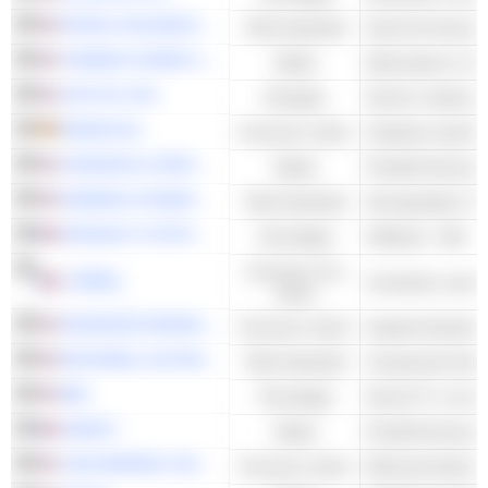
PAYPAL HOLDINGS, INC.
Titoli industriali
Servizi di transa
THERMO FISHER SCIENTIFIC, INC.
Salute
CACTUS, INC.
Energies
ADIDAS AG
Consumo ciclico
Calzature sportiv
JOHNSON & JOHNSON
Salute
Prodotti farmaceuti
GENERAL DYNAMICS CORPORATION
Titoli industriali
Aerospaziale e Dif
DASSAULT SYSTÈMES SE
Tecnologia
Software - Altri
Consumo non
L'ORÉAL
Cosmetici e prof
ciclico
ADVANCED DRAINAGE SYSTEMS, INC.
Consumo ciclico
Impianti idraulici 
ROCKWELL AUTOMATION, INC.
Titoli industriali
IBM
Tecnologia
Servizi IT e consu
SANOFI
Salute
Prodotti farmaceuti
YUM! BRANDS, INC.
Consumo ciclico
Ristoranti Quick 