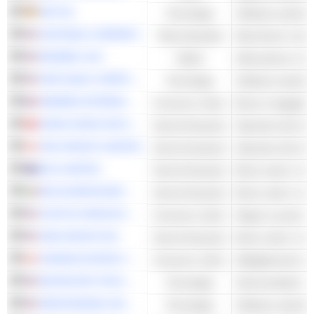
SAP SE
Tecnologia
Software azienda
FASTENAL COMPANY
Titoli industriali
RESMED, INC.
Salute
FAIR ISAAC CORPORATION
Tecnologia
Software azienda
HERMÈS INTERNATIONAL
Consumo ciclico
Borse e bagagli
HONG KONG EXCHANGES AND CLEARING LIMITED
Servizi finanziari
TMX GROUP LIMITED
Servizi finanziari
ASX LIMITED
Servizi finanziari
Borse valori e me
BOLSA MEXICANA DE VALORES, S.A.B. DE C.V.
Servizi finanziari
Borse valori e me
COSTCO WHOLESALE CORPORATION
Consumo ciclico
Negozi a prezzi s
CME GROUP INC.
Servizi finanziari
Borse valori e me
CANADA GOOSE HOLDINGS INC.
Consumo ciclico
Abbigliamento e ac
MICROCHIP TECHNOLOGY INCORPORATED
Tecnologia
Semiconduttori - A
SERVICENOW, INC.
Tecnologia
Software azienda