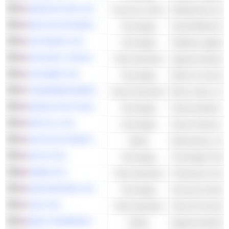
AMAZON.COM, INC.
Consumo ciclico
Distribuzione inte
META PLATFORMS, INC.
Tecnologia
Social Media & N
AUTODESK, INC.
Tecnologia
Software applicat
KEYSIGHT TECHNOLOGIES, INC.
Titoli industriali
ALPHABET INC.
Tecnologia
Motori di ricerca
TRADEWEB MARKETS INC.
Servizi finanziari
Borse valori e me
MONOLITHIC POWER SYSTEMS, INC.
Tecnologia
Semiconduttori - A
NETFLIX, INC.
Tecnologia
Servizi Internet - A
INTUITIVE SURGICAL, INC.
Salute
INTUIT INC.
Tecnologia
AIRBUS SE
Titoli industriali
MASTERCARD, INC.
Tecnologia
VISA, INC.
Titoli industriali
Servizi di transa
WEST PHARMACEUTICAL SERVICES, INC.
Salute