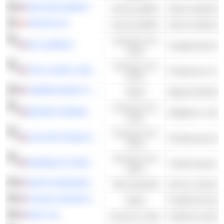
NEXTERA ENERGY
Servizi pubblici
Utenze elettriche -
ORSTED A/S
Servizi pubblici
Utenze elettriche -
Consumo non
3M COMPANY
Conglomerati di 
ciclico
Consumo non
THE CLOROX COMPANY
Prodotti per la cas
ciclico
ZIMMER BIOMET HOLDINGS, INC.
Salute
Consumo non
BROWN-FORMAN CORPORATION
Distillatori e Can
ciclico
Consumo non
COLGATE-PALMOLIVE COMPANY
Prodotti personal
ciclico
Consumo non
MONDELEZ INTERNATIONAL, INC.
ciclico
WASTE MANAGEMENT, INC.
Titoli industriali
GILEAD SCIENCES, INC.
Salute
Prodotti farmaceuti
NIKE, INC.
Consumo ciclico
Calzature sportiv