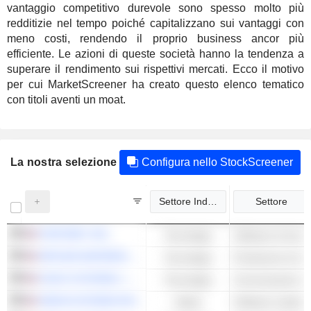
vantaggio competitivo durevole sono spesso molto più
redditizie nel tempo poiché capitalizzano sui vantaggi con
meno costi, rendendo il proprio business ancor più
efficiente. Le azioni di queste società hanno la tendenza a
superare il rendimento sui rispettivi mercati. Ecco il motivo
per cui MarketScreener ha creato questo elenco tematico
con titoli aventi un moat.
La nostra selezione
Configura nello StockScreener
Settore Industriale
Settore
FORTINET, INC.
Tecnologia
Software di sicur
APPLIED MATERIALS, INC.
Tecnologia
CISCO SYSTEMS, INC.
Tecnologia
Comunicazioni e ret
VEEVA SYSTEMS INC.
Salute