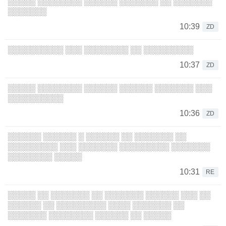
░░░░░ ░░░░░░░░ ░░░░░░ ░░░░░░░ ░░ ░░░░░░░
░░░░░░░
10:39
ZD
░░░░░░░░░░ ░░░ ░░░░░░░░ ░░ ░░░░░░░░░
10:37
ZD
░░░░░ ░░░░░░░░ ░░░░░░ ░░░░░░ ░░░░░░░ ░░░
░░░░░░░░░░
10:36
ZD
░░░░░░ ░░░░░░ ░ ░░░░░░ ░░ ░░░░░░░ ░░
░░░░░░░░░ ░░░ ░░░░░░░ ░░░░░░░░░ ░░░░░░░
░░░░░░░░ ░░░░░
10:31
RE
░░░░░ ░░ ░░░░░░░ ░░ ░░░░░░░ ░░░░░░ ░░░ ░░
░░░░░░ ░░ ░░░░░░░░░ ░░░░ ░░░░░░░ ░░
░░░░░░░ ░░░░░░░░ ░░░░░░ ░░ ░░░░░