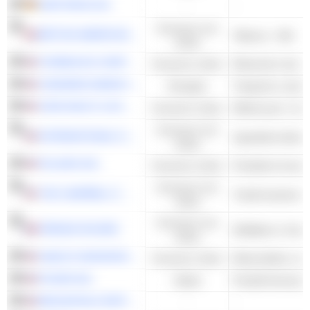
SARTORIUS AG
-
-
Consumo non
BRITISH AMERICAN TOBACCO P.L.C.
Tabacco - Altri
ciclico
STARBUCKS CORPORATION
Consumo ciclico
Ristoranti e bar 
CHENIERE ENERGY, INC.
Energies
Trasporto e stoc
JOHN WILEY & SONS, INC.
Consumo ciclico
Editoria per i cons
Consumo non
INTERNATIONAL FLAVORS & FRAGRANCES INC.
Ingredienti alimen
ciclico
POLARIS INC.
Consumo ciclico
Produttori di auto
Consumo non
THE CAMPBELL'S COMPANY
ciclico
Consumo non
PERNOD RICARD
Distillatori e Can
ciclico
HARLEY-DAVIDSON, INC.
Consumo ciclico
Motociclette e sc
PFIZER INC.
Salute
Prodotti farmaceuti
BROOKFIELD INFRASTRUCTURE CORPORATION
-
-