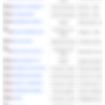
BANK OF AMERICA CORPORATION
Servizi finanziari
Banche - Altro
US BANCORP
Servizi finanziari
Banche - Altro
DANAHER CORPORATION
Salute
Consumo non
PHILIP MORRIS INTERNATIONAL, INC.
Tabacco - Altri
ciclico
ECOLAB INC.
Materiali di base
Prodotti chimici sp
Consumo non
THE COCA-COLA COMPANY
Bevande non alcoli
ciclico
MEDTRONIC PLC
Salute
DOMINO'S PIZZA INC.
Consumo ciclico
Ristoranti Quick 
AMERICAN EXPRESS COMPANY
Servizi finanziari
MASCO CORPORATION
Consumo ciclico
Forniture per l'edil
DOMINION ENERGY, INC.
Servizi pubblici
Utenze elettriche -
LVMH
Consumo ciclico
Abbigliamento e ac