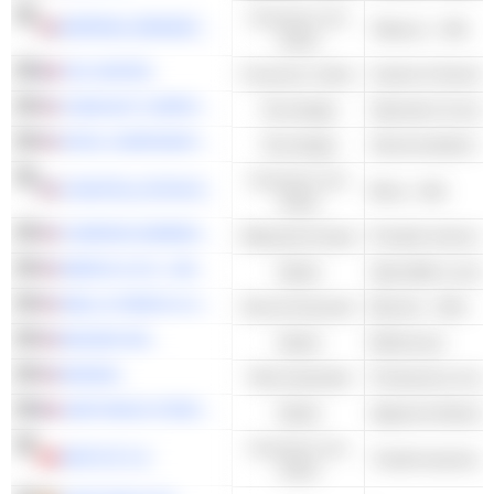
Consumo non
IMPERIAL BRANDS PLC
Tabacco - Altri
ciclico
FDJ UNITED
Consumo ciclico
Casinò & Giochi 
COMCAST CORPORATION
Tecnologia
Operatori di servizi
INTEL CORPORATION
Tecnologia
Semiconduttori - A
Consumo non
CONSTELLATION BRANDS, INC.
Birrai - Altri
ciclico
COMPASS MINERALS INTERNATIONAL, INC.
Materiali di base
Prodotti chimici di
MERCK & CO., INC.
Salute
WELLS FARGO & COMPANY
Servizi finanziari
Banche - Altro
BIOGEN INC.
Salute
Biofarmaci
BOEING
Titoli industriali
SARTORIUS STEDIM BIOTECH
Salute
Consumo non
NESTLÉ S.A.
ciclico