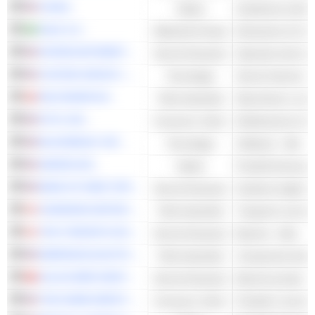
CIGNA
Salute
Assistenza sanitari
VALE S.A.
Materiali di base
Estrazione di mine
INTERCONTINENTAL EXCHANGE, INC.
Servizi finanziari
COSTAR GROUP, INC.
Tecnologia
Servizi Internet - A
PALFINGER AG
Titoli industriali
Macchinari e veicol
ETSY, INC.
Consumo ciclico
Distribuzione inte
BLACKBAUD, INC.
Tecnologia
Software - Altri
AMGEN INC.
Salute
Prodotti farmaceuti
BANK OF NEW YORK MELLON CORPORATION (THE)
Servizi finanziari
CANADIAN NATIONAL RAILWAY COMPANY
Titoli industriali
Trasporto via terra
THE TORONTO-DOMINION BANK
Servizi finanziari
Banche - Altro
EMERSON ELECTRIC CO.
Titoli industriali
JULIUS BÄR GRUPPE AG
Servizi finanziari
Banche private
THE HOME DEPOT, INC.
Consumo ciclico
Prodotti e servizi