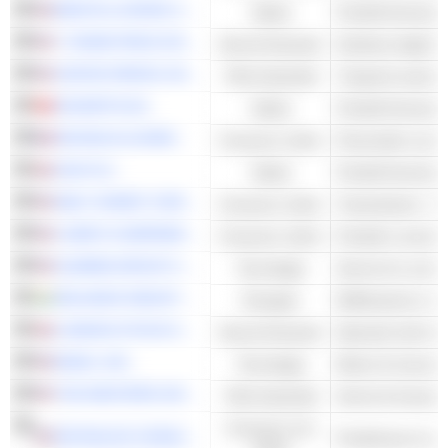
BRISTOL-MYERS SQUIBB COMPANY
Salute
Prodotti farmaceuti
T. ROWE PRICE GROUP, INC.
Servizi finanziari
UNITED PARCEL SERVICE, INC.
Titoli industriali
Trasporto aereo e
NOVARTIS AG
Salute
Prodotti farmaceuti
MICHELIN (CGDE)
Consumo ciclico
GSK PLC
Salute
Prodotti farmaceuti
WALT DISNEY COMPANY (THE)
Consumo ciclico
Trasmissione - Alt
LOWE'S COMPANIES, INC.
Consumo ciclico
Prodotti e servizi
ALIBABA GROUP HOLDING LIMITED
Tecnologia
Servizi di e-comm
RELIANCE INDUSTRIES LTD
Energies
LONDON STOCK EXCHANGE GROUP PLC
Servizi finanziari
BAIDU, INC.
Tecnologia
Motori di ricerca
THE WESTERN UNION COMPANY
Titoli industriali
Servizi di transa
Consumo non
REYNOLDS CONSUMER PRODUCTS INC.
Prodotti per la cas
ciclico