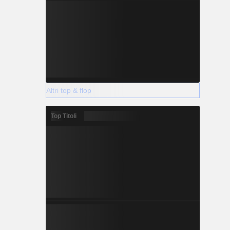
Altri top & flop
Top Titoli