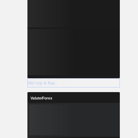
Altri top & flop
Valute/Forex