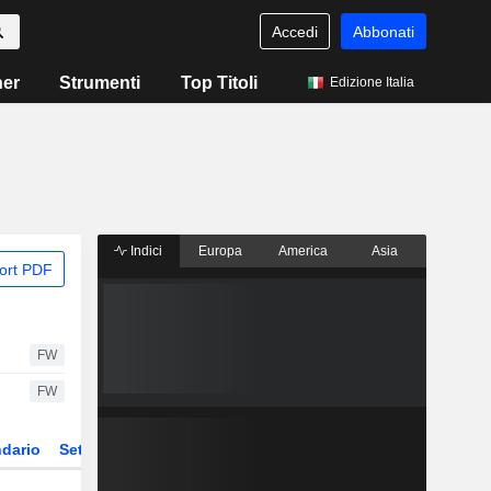
Accedi
Abbonati
ner
Strumenti
Top Titoli
Edizione Italia
Indici
Europa
America
Asia
ort PDF
FW
FW
dario
Settore
Derivati
ETF