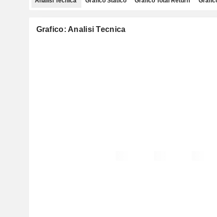
Analisi Tecnica
Grafico Statico
Grafico Total Return
Grafic
Grafico: Analisi Tecnica