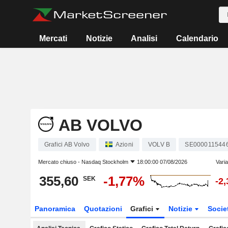
Mercati
Notizie
Analisi
Calendario
AB VOLVO
Grafici AB Volvo
Azioni
VOLV B
SE000011544
Mercato chiuso -
Nasdaq Stockholm
18:00:00 07/08/2026
Vari
355,60
-1,77%
SEK
-2
Panoramica
Quotazioni
Grafici
Notizie
Socie