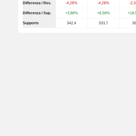
Differenza / Res.
-4,28%
-4,28%
-2,
Differenza / Sup.
+3,86%
+6,56%
+18
Supporto
342,4
333,7
3