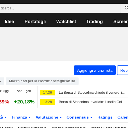
Idee
Portafogli
Watchlist
Trading
Scree
Aggiungi a una lista
Rep
6
Macchinari per la costruzione/agricoltura
az. 5gg
Var. 1 gen.
17:36
La Borsa di Stoccolma chiude il venerdì in calo - Lundin Gold brilla dopo i risultati
,39%
+20,18%
13:28
Borsa di Stoccolma invariata: Lundin Gold sale dopo i risultati
tà
Finanza
Valutazione
Consensus
Ratings
Calen