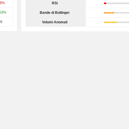
39%
RSI
,53%
Bande di Bollinger
00
Volumi Anomali