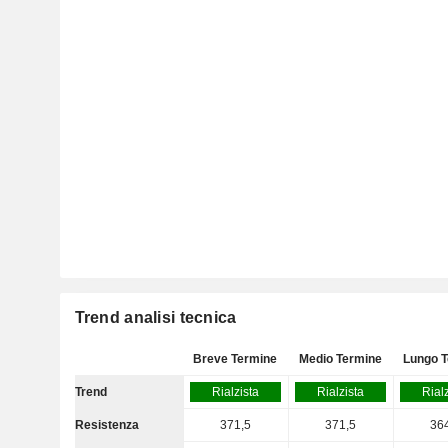
Trend analisi tecnica
Breve Termine
Medio Termine
Lungo 
Trend
Rialzista
Rialzista
Rial
Resistenza
371,5
371,5
36