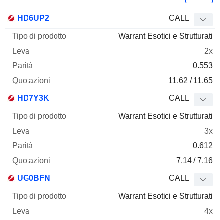
Tipo di
HD6UP2
CALL
Mnemo
Tipo
prodotto
Leva
Parità
Quotazioni
Warrant Esotici e Strutturati
2x
0.553
11.62 / 11.65
HD7Y3K
CALL
Warrant Esotici e Strutturati
3x
0.612
7.14 / 7.16
UG0BFN
CALL
Warrant Esotici e Strutturati
4x