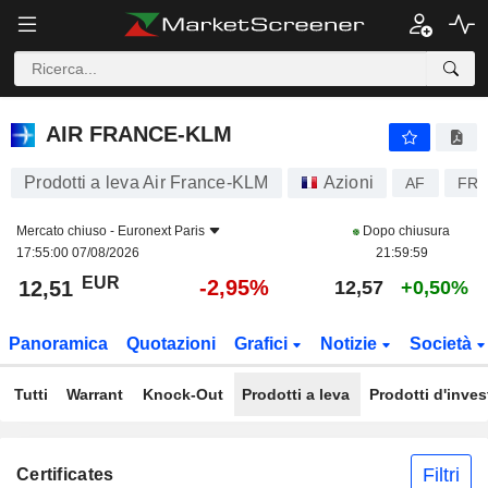
AIR FRANCE-KLM
12,51
€
-2,95%
AIR FRANCE-KLM
Prodotti a leva Air France-KLM
Azioni
AF
FR0
Mercato chiuso -
Euronext Paris
Dopo chiusura
17:55:00 07/08/2026
21:59:59
EUR
-2,95%
12,51
12,57
+0,50%
Panoramica
Quotazioni
Grafici
Notizie
Società
Tutti
Warrant
Knock-Out
Prodotti a leva
Prodotti d'inve
Filtri
Certificates