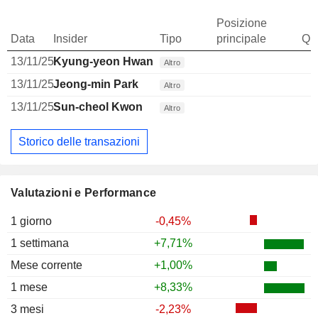
Posizione
Data
Insider
Tipo
principale
Qua
13/11/25
Kyung-yeon Hwang
Altro
13/11/25
Jeong-min Park
Altro
13/11/25
Sun-cheol Kwon
Altro
Storico delle transazioni
Valutazioni e Performance
1 giorno
-0,45%
1 settimana
+7,71%
Mese corrente
+1,00%
1 mese
+8,33%
3 mesi
-2,23%