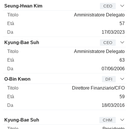
Manager
Titolo
Età
Da
Seung-Hwan Kim
CEO
Amministratore Delegato
57
17/03/2023
Kyung-Bae Suh
CEO
Amministratore Delegato
63
07/06/2006
O-Bin Kwon
DFI
Direttore Finanziario/CFO
59
18/03/2016
Amministratore
Titolo
Età
Da
Kyung-Bae Suh
CHM
Presidente