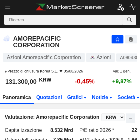
AMOREPACIFIC CORPORATION
131.300,00
₩
-0,45%
AMOREPACIFIC
CORPORATION
Azioni Amorepacific Corporation
Azioni
A090430
Prezzo di chiusura
Korea S.E.
05/08/2026
Var. 1 gen.
KRW
-0,45%
131.300,00
+9,87%
Panoramica
Quotazioni
Grafici
Notizie
Società
Valutazione: Amorepacific Corporation
Capitalizzazione
8.532 Mrd
P/E ratio 2026 *
22x
Valore dell'azienda
7,85 Mrd
EV/Fatturato 2026 *
1,66x