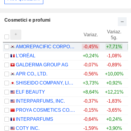
Cosmetici e profumi
Variaz.
V
Variaz.
5g.
AMOREPACIFIC CORPORATION
-0,45%
+7,71%
L'ORÉAL
+0,24%
-1,08%
GALDERMA GROUP AG
-0,07%
-0,89%
+
APR CO., LTD.
-0,56%
+10,00%
+
SHISEIDO COMPANY, LIMITED
+3,73%
+0,92%
+
ELF BEAUTY
+8,64%
+12,21%
INTERPARFUMS, INC.
-0,37%
-1,83%
PROYA COSMETICS CO.,LTD.
-0,15%
-3,65%
INTERPARFUMS
-0,64%
+0,24%
COTY INC.
-1,59%
+3,90%