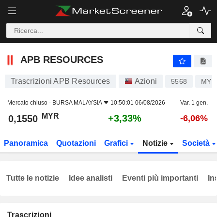
APB RESOURCES
0,1550
RM
+3,33%
APB RESOURCES
Trascrizioni APB Resources
Azioni
5568
MYL
Mercato chiuso -
BURSA MALAYSIA
10:50:01 06/08/2026
Var. 1 gen.
MYR
+3,33%
0,1550
-6,06%
Panoramica
Quotazioni
Grafici
Notizie
Società
Tutte le notizie
Idee analisti
Eventi più importanti
In
Trascrizioni