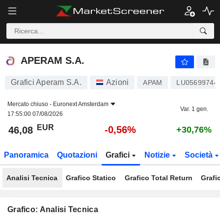
APERAM S.A.
46,08
€
-0,56%
APERAM S.A.
Grafici Aperam S.A.
Azioni
APAM
LU05699744
Mercato chiuso -
Euronext Amsterdam
Var. 1 gen.
17:55:00 07/08/2026
EUR
-0,56%
46,08
+30,76%
Panoramica
Quotazioni
Grafici
Notizie
Società
Analisi Tecnica
Grafico Statico
Grafico Total Return
Grafi
Grafico: Analisi Tecnica