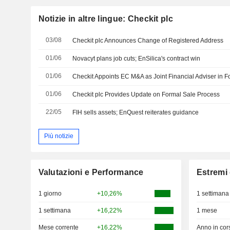
Notizie in altre lingue: Checkit plc
03/08
Checkit plc Announces Change of Registered Address
01/06
Novacyt plans job cuts; EnSilica's contract win
01/06
Checkit Appoints EC M&A as Joint Financial Adviser in 
01/06
Checkit plc Provides Update on Formal Sale Process
22/05
FIH sells assets; EnQuest reiterates guidance
Più notizie
Valutazioni e Performance
Estremi 
1 giorno
+10,26%
1 settimana
1 settimana
+16,22%
1 mese
Mese corrente
+16,22%
Anno in cor