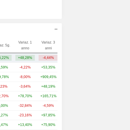
Variaz. 1
Variaz. 3
az. 5g.
Capi.($)
anno
anni
6,22%
+48,28%
-4,44%
31,34 Mln
,59%
-4,22%
+53,35%
3.713 Mrd
9,78%
-8,00%
+909,45%
413 Mrd
,23%
-3,64%
+48,19%
93,42 Mrd
2,70%
+78,70%
+165,71%
84 Mrd
,00%
-32,84%
-4,59%
79,65 Mrd
,27%
-23,16%
+97,85%
69,47 Mrd
,47%
+13,40%
+75,90%
46,09 Mrd