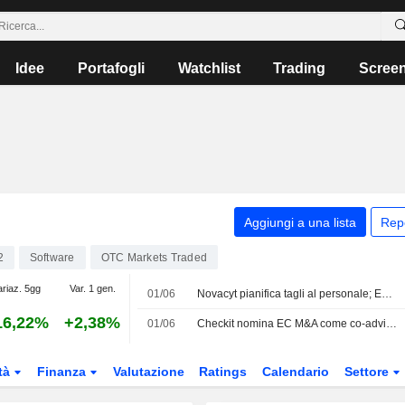
Idee
Portafogli
Watchlist
Trading
Scree
Aggiungi a una lista
Rep
2
Software
OTC Markets Traded
ariaz. 5gg
Var. 1 gen.
01/06
Novacyt pianifica tagli al personale; EnSilica si aggiudica un nuovo contratto
16,22%
+2,38%
01/06
Checkit nomina EC M&A come co-advisor finanziario nel processo formale di vendita
tà
Finanza
Valutazione
Ratings
Calendario
Settore