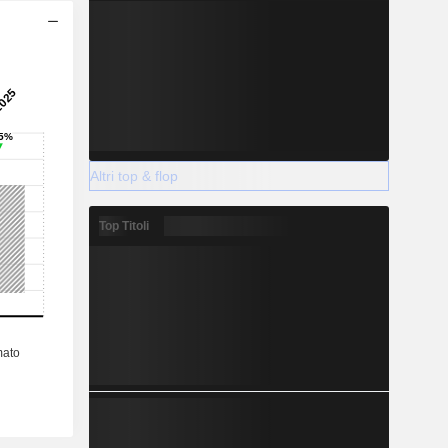
Altri top & flop
Top Titoli