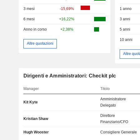
3 mesi
-15,69%
1 anno
6 mesi
+16,22%
3 anni
Anno in corso
+2,38%
5 anni
10 anni
Altre quotazioni
Altre quot
Dirigenti e Amministratori: Checkit plc
Manager
Titolo
Amministratore
Kit Kyte
Delegato
Direttore
Kristian Shaw
Finanziario/CFO
Hugh Wooster
Consigliere Generale