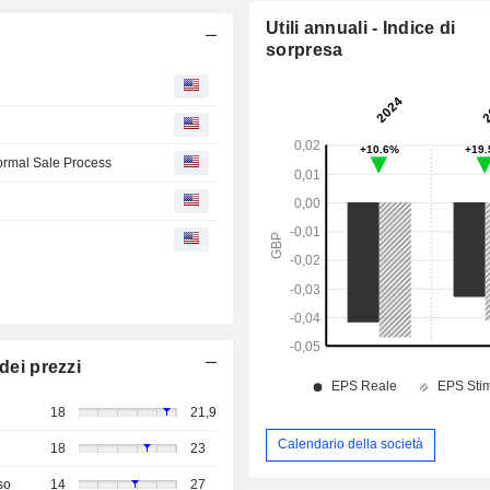
Utili annuali - Indice di
sorpresa
Formal Sale Process
dei prezzi
18
21,9
Calendario della società
18
23
so
14
27