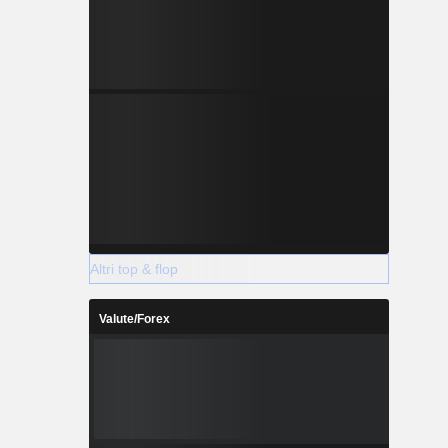
Altri top & flop
Valute/Forex