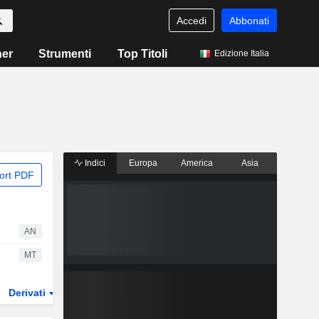
Accedi
Abbonati
ner
Strumenti
Top Titoli
Edizione Italia
Indici
Europa
America
Asia
ort PDF
AN
MT
Derivati