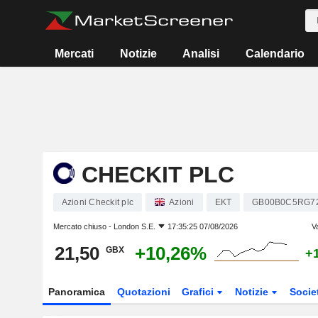
Mercati
Notizie
Analisi
Calendario
CHECKIT PLC
Azioni Checkit plc
Azioni
EKT
GB00B0C5RG7
Mercato chiuso -
London S.E.
17:35:25 07/08/2026
V
21,50
+10,26%
GBX
+
Panoramica
Quotazioni
Grafici
Notizie
Socie