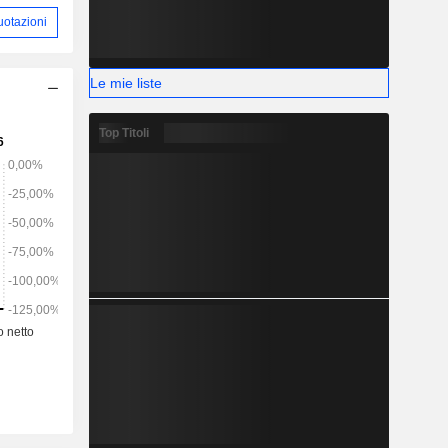
uotazioni
Le mie liste
Top Titoli