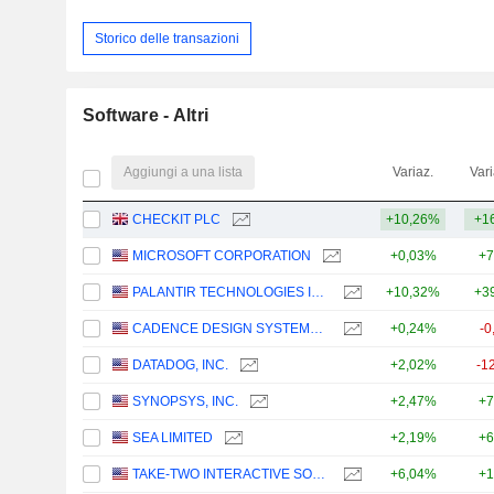
Storico delle transazioni
Software - Altri
Aggiungi a una lista
Variaz.
Vari
CHECKIT PLC
+10,26%
+1
MICROSOFT CORPORATION
+0,03%
+7
PALANTIR TECHNOLOGIES INC.
+10,32%
+3
CADENCE DESIGN SYSTEMS, INC.
+0,24%
-0
DATADOG, INC.
+2,02%
-1
SYNOPSYS, INC.
+2,47%
+7
SEA LIMITED
+2,19%
+6
TAKE-TWO INTERACTIVE SOFTWARE, INC.
+6,04%
+1