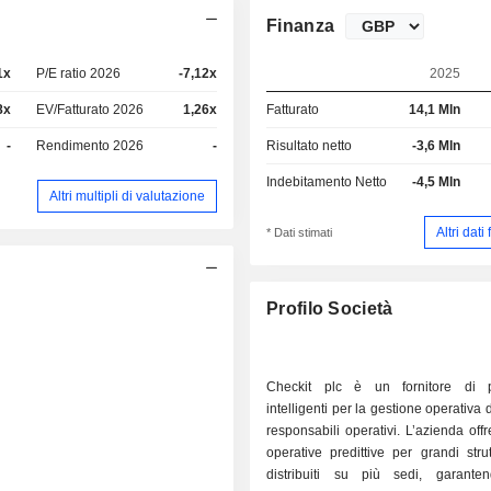
Finanza
1x
P/E ratio 2026
-7,12x
2025
8x
EV/Fatturato 2026
1,26x
Fatturato
14,1 Mln
-
Rendimento 2026
-
Risultato netto
-3,6 Mln
Indebitamento Netto
-4,5 Mln
Altri multipli di valutazione
Altri dati
* Dati stimati
Profilo Società
Checkit plc è un fornitore di p
intelligenti per la gestione operativa 
responsabili operativi. L’azienda offr
operative predittive per grandi strut
distribuiti su più sedi, garanten