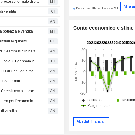
Checkit nomina EC M&A come co-advisor finanziario nel processo formale di vendita
MT
Altre q
Prezzo in differita London S.E.
di vendita
CI
AN
Conto economico e stime
na potenziale vendita
MT
enziali acquirenti
RE
RISULTATI E TRADING: Mpac scivola in perdita; vendite di Gear4music in rialzo del 30%
AN
Checkit plc annuncia i risultati finanziari per l'esercizio chiuso al 31 gennaio 2026
CI
Greg Price, direttore di Essensys, assumerà la carica di CFO di Cerillion a maggio
AN
i Stati Uniti
AN
WINNERS & LOSERS: Capita in rialzo dopo la cessione; Checkit avvia il processo di vendita
AN
Borse in calo: l'OCSE lancia l'allarme sull'impatto della guerra per l'economia britannica
AN
 di vendita
AN
Altri dati finanziari