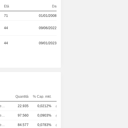
Età
Da
71
01/01/2008
44
09/06/2022
44
09/01/2023
Quantità
% Cap. mkt.
Amministratore delegato
22.935
0,0212%
Amministratore delegato
97.560
0,0903%
Amministratore delegato
84.577
0,0783%