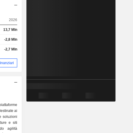
2026
13,7 Mln
-2,8 Mln
-2,7 Mln
 finanziari
iattaforme
destinate ai
e soluzioni
ture e siti
do agilità