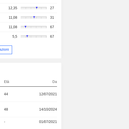
12,35
27
11,08
31
11,08
67
5,5
67
azioni
Età
Da
44
12/07/2021
48
14/10/2024
-
01/07/2021