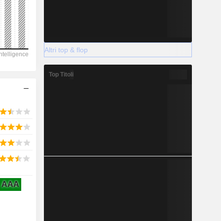
Altri top & flop
2028
Top Titoli
6.132
-5,33%
-
2028
AAA
671,4
4,82%
3.664