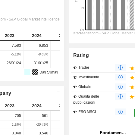
2023
2024
2025
2026
2027
7.583
6.853
6.700
6.727
6.477
-5,11%
-9,63%
-2,23%
0,4%
-3,72%
Rating
26/01/24
31/01/25
30/01/26
-
-
Trader
Dati Stimati
Investimento
Globale
mpany
Qualità delle
pubblicazioni
2023
2024
2025
2026
2027
ESG MSCI
705
561
564
601,5
640,5
1,29%
-20,43%
0,53%
6,65%
6,49%
3.040
3.546
3.634
2.892
3.477