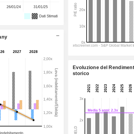
26/01/24
31/01/25
30/01/26
-
-
Dati Stimati
any
Evoluzione del Rendimen
storico