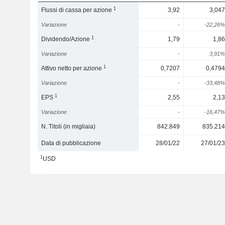
1
Flussi di cassa per azione
3,92
3,047
Variazione
-
-22,26%
1
Dividendo/Azione
1,79
1,86
Variazione
-
3,91%
1
Attivo netto per azione
0,7207
0,4794
Variazione
-
-33,48%
1
EPS
2,55
2,13
Variazione
-
-16,47%
N. Titoli (in migliaia)
842.849
835.214
Data di pubblicazione
28/01/22
27/01/23
1
USD