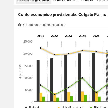
Previsioni degli analisti
Conto economico
Bilancio
Flusso 
Conto economico previsionale: Colgate-Palmo
Dati adeguati al perimetro attuale