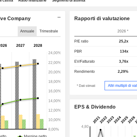
di cassa
Ratio finanziarie
Segmenti di attività
live Company
Rapporti di valutazione
Annuale
Trimestrale
2026 *
P/E ratio
25,2x
PBR
134x
EV/Fatturato
3,76x
Rendimento
2,29%
Altri multipli di v
* Dati stimati
EPS & Dividendo