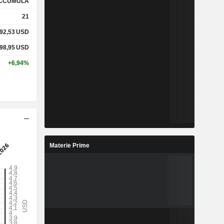
CCUMULA
21
92,53
USD
%
20,54%
98,95
USD
%
340,49%
+6,94%
x
1,09x
x
1,67x
Materie Prime
%
2,94%
%
11,92%
%
18,33%