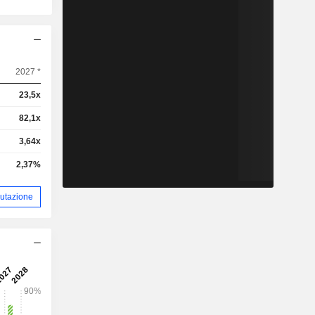
2027 *
23,5x
82,1x
3,64x
2,37%
alutazione