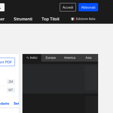
Accedi
Abbonati
ner
Strumenti
Top Titoli
Edizione Italia
Indici
Europa
America
Asia
ort PDF
ZM
MT
dario
Settore
Derivati
ETF