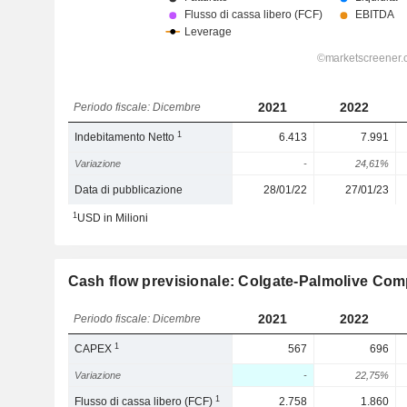
2021
2022
Periodo fiscale: Dicembre
1
Indebitamento Netto
6.413
7.991
Variazione
-
24,61%
Data di pubblicazione
28/01/22
27/01/23
1
USD in Milioni
Cash flow previsionale: Colgate-Palmolive Co
2021
2022
Periodo fiscale: Dicembre
1
CAPEX
567
696
Variazione
-
22,75%
1
Flusso di cassa libero (FCF)
2.758
1.860