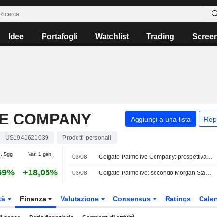
Idee
Portafogli
Watchlist
Trading
Scree
E COMPANY
Aggiungi a una lista
Rep
US1941621039
Prodotti personali
z. 5gg
Var. 1 gen.
03/08
Colgate-Palmolive Company: prospettiva positiva di UBS
59%
+18,05%
03/08
Colgate-Palmolive: secondo Morgan Stanley la crescita organica del fatturato tornerà al 3%-4% tra il secondo semestre 2026 e il 2027
tà
Finanza
Valutazione
Consensus
Ratings
Calen