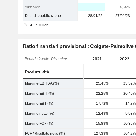
Variazione
-
-32,56%
Data di pubblicazione
28/01/22
27/01/23
1
USD in Milioni
Ratio finanziari previsionali: Colgate-Palmoli
2021
2022
Periodo fiscale: Dicembre
Produttività
Margine EBITDA (%)
25,45%
23,52%
Margine EBIT (%)
22,25%
20,49%
Margine EBT (%)
17,72%
14,8%
Margine netto (%)
12,43%
9,93%
Margine FCF (%)
15,83%
10,35%
FCF / Risultato netto (%)
127,33%
104,2%