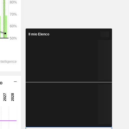
2028
Il mio Elenco
22.837
3,52%
5.631
5,35%
4.955
co
5,57%
-205
4.659
6,11%
3.307
6,03%