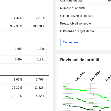
Opinione media
A
Numero di analisti
Ultimo prezzo di chiusura
14,32%
17,81%
18,51%
19,1%
19,64
Prezzo obiettivo medio
957,33%
703,78%
659,19%
640,62%
414,12
Differenza / Target Medio
Consensus
1,65x
1,38x
1,35x
1,32x
1,21
Revisioni dei profitti
2,49x
1,93x
1,84x
2,33x
1,86
3,62%
2,79%
2,77%
2,81%
2,9
15,32%
11,32%
11,33%
11,81%
11,98
23,19%
15,82%
15,52%
20,8%
18,42