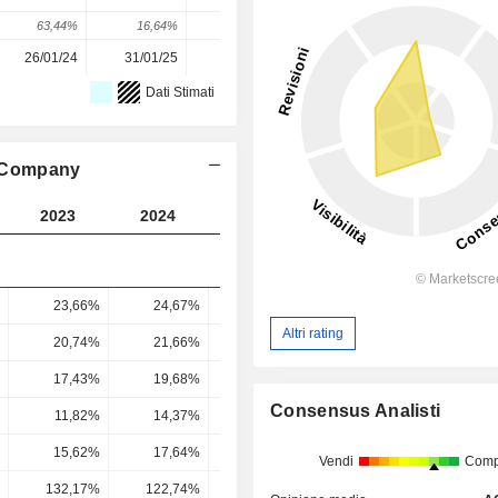
63,44%
16,64%
2,48%
-20,41%
20,19%
26/01/24
31/01/25
30/01/26
-
-
Dati Stimati
ve Company
2023
2024
2025
2026
2027
23,66%
24,67%
24,42%
23,79%
24,23
Altri rating
20,74%
21,66%
21,33%
20,74%
21,28
17,43%
19,68%
15,01%
18,48%
19,9
Consensus Analisti
11,82%
14,37%
10,46%
13,27%
14,14
15,62%
17,64%
17,83%
13,52%
15,76
Vendi
Comp
132,17%
122,74%
170,45%
101,82%
111,46