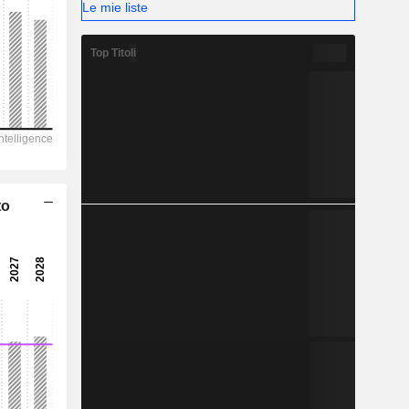
Le mie liste
-
Top Titoli
to