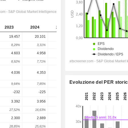
2023
2024
2025
2026
2027
19.457
20.101
20.382
21.401
22.060
8,29%
3,31%
1,4%
5%
3,08%
4.603
4.958
4.977
5.092
5.346
8,92%
7,71%
0,38%
2,31%
4,98%
4.036
4.353
4.347
4.440
4.693
Evoluzione del PER stori
9,64%
7,85%
-0,14%
2,13%
5,72%
-232
-225
-192
-190,1
-198,7
3.392
3.956
3.059
3.955
4.390
27,52%
16,63%
-22,67%
29,29%
11,01%
2.300
2.889
2.132
2.841
3.119
28,85%
25,61%
-26,2%
33,24%
9,8%