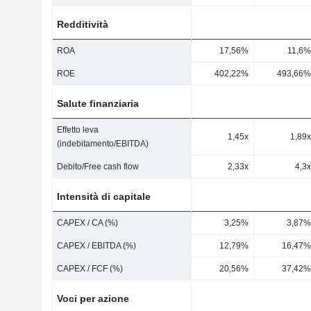
Redditività
ROA
17,56%
11,6%
ROE
402,22%
493,66%
Salute finanziaria
Effetto leva
1,45x
1,89x
(indebitamento/EBITDA)
Debito/Free cash flow
2,33x
4,3x
Intensità di capitale
CAPEX / CA (%)
3,25%
3,87%
CAPEX / EBITDA (%)
12,79%
16,47%
CAPEX / FCF (%)
20,56%
37,42%
Voci per azione