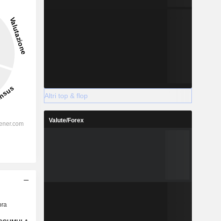
5,39%
-
2028
Altri top & flop
Valute/Forex
%
24,66%
%
21,7%
%
20,4%
%
14,48%
%
16,04%
ra
%
110,78%