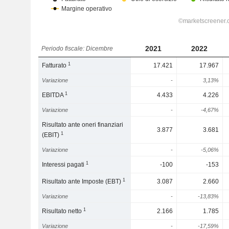
2021
2022
Periodo fiscale: Dicembre
1
Fatturato
17.421
17.967
Variazione
-
3,13%
1
EBITDA
4.433
4.226
Variazione
-
-4,67%
Risultato ante oneri finanziari
3.877
3.681
1
(EBIT)
Variazione
-
-5,06%
1
Interessi pagati
-100
-153
1
Risultato ante Imposte (EBT)
3.087
2.660
Variazione
-
-13,83%
1
Risultato netto
2.166
1.785
Variazione
-
-17,59%