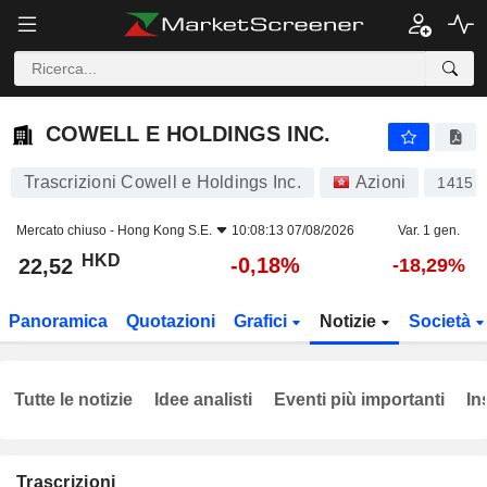
COWELL E HOLDINGS INC.
22,52
$
-0,18%
COWELL E HOLDINGS INC.
Trascrizioni Cowell e Holdings Inc.
Azioni
1415
Mercato chiuso -
Hong Kong S.E.
10:08:13 07/08/2026
Var. 1 gen.
HKD
-0,18%
22,52
-18,29%
Panoramica
Quotazioni
Grafici
Notizie
Società
Tutte le notizie
Idee analisti
Eventi più importanti
In
Trascrizioni