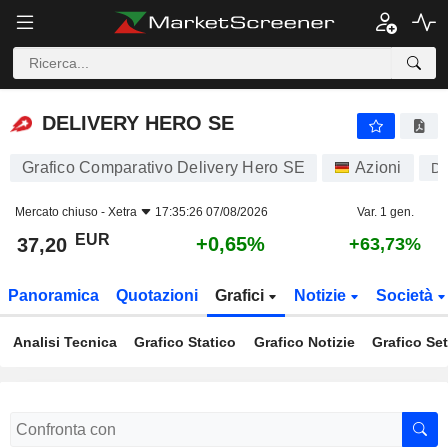
DELIVERY HERO SE
37,20
€
+0,65%
DELIVERY HERO SE
Grafico Comparativo Delivery Hero SE
Azioni
D
Mercato chiuso -
Xetra
17:35:26 07/08/2026
Var. 1 gen.
EUR
+0,65%
37,20
+63,73%
Panoramica
Quotazioni
Grafici
Notizie
Società
Analisi Tecnica
Grafico Statico
Grafico Notizie
Grafico Set