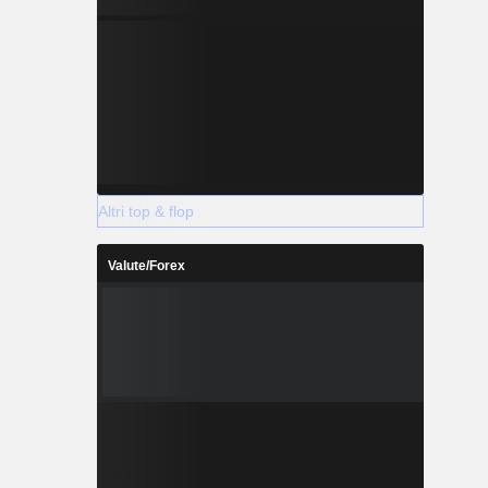
Altri top & flop
Valute/Forex