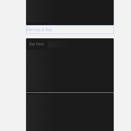
Altri top & flop
Top Titoli