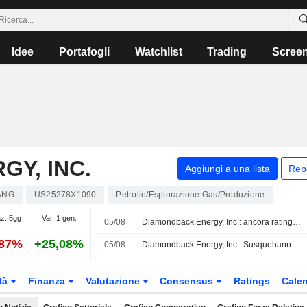
Idee
Portafogli
Watchlist
Trading
Scree
Y, INC.
Aggiungi a una lista
Rep
ANG
US25278X1090
Petrolio/Esplorazione Gas/Produzione
az. 5gg
Var. 1 gen.
05/08
Diamondback Energy, Inc.: ancora rating Neutral per JPMorgan Chase
,87%
+25,08%
05/08
Diamondback Energy, Inc.: Susquehanna conferma il rating Buy
tà
Finanza
Valutazione
Consensus
Ratings
Calen