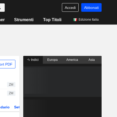
Accedi
Abbonati
ner
Strumenti
Top Titoli
Edizione Italia
Indici
Europa
America
Asia
ort PDF
ZM
ZM
dario
Settore
Derivati
ETF