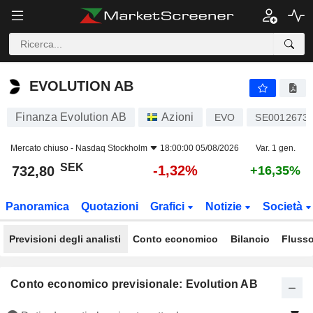
EVOLUTION AB
732,80
kr
-1,32%
EVOLUTION AB
Finanza Evolution AB
Azioni
EVO
SE0012673
Mercato chiuso -
Nasdaq Stockholm
18:00:00 05/08/2026
Var. 1 gen.
SEK
-1,32%
732,80
+16,35%
Panoramica
Quotazioni
Grafici
Notizie
Società
Previsioni degli analisti
Conto economico
Bilancio
Flusso
Conto economico previsionale: Evolution AB