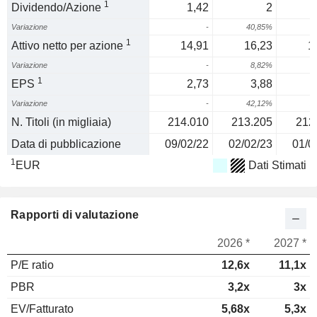
1
Dividendo/Azione
1,42
2
Variazione
-
40,85%
1
Attivo netto per azione
14,91
16,23
1
Variazione
-
8,82%
1
1
EPS
2,73
3,88
Variazione
-
42,12%
2
N. Titoli (in migliaia)
214.010
213.205
212
Data di pubblicazione
09/02/22
02/02/23
01/0
1
EUR
Dati Stimati
Rapporti di valutazione
2026 *
2027 *
P/E ratio
12,6x
11,1x
PBR
3,2x
3x
EV/Fatturato
5,68x
5,3x