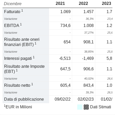
2021
2022
2023
Dicembre
1
Fatturato
1.069
1.457
1.79
Variazione
-
36,3%
23,4
1
EBITDA
734,6
1.008
1.26
Variazione
-
37,27%
25,6
Risultato ante oneri
654
908,1
1.14
1
finanziari (EBIT)
Variazione
-
38,85%
25,8
1
Interessi pagati
-6,513
-1,469
5,87
Risultato ante Imposte
647,5
906,6
1.14
1
(EBT)
Variazione
-
40,02%
26,6
1
Risultato netto
605,4
843,4
1.07
Variazione
-
39,3%
26,9
Data di pubblicazione
09/02/22
02/02/23
01/02/2
1
EUR in Milioni
Dati Stimati