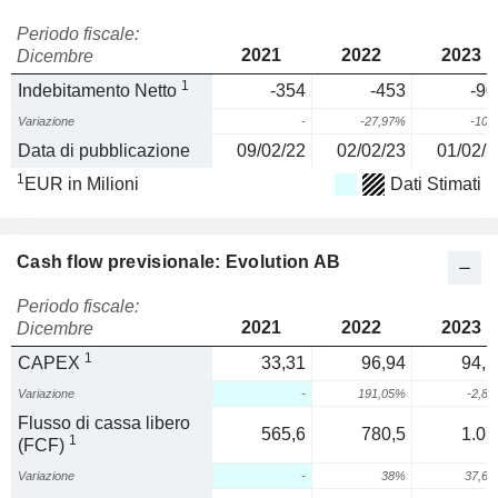
Periodo fiscale:
2021
2022
2023
Dicembre
1
Indebitamento Netto
-354
-453
-90
Variazione
-
-27,97%
-10
Data di pubblicazione
09/02/22
02/02/23
01/02/2
1
EUR in Milioni
Dati Stimati
Cash flow previsionale: Evolution AB
Periodo fiscale:
2021
2022
2023
Dicembre
1
CAPEX
33,31
96,94
94,1
Variazione
-
191,05%
-2,8
Flusso di cassa libero
565,6
780,5
1.07
1
(FCF)
Variazione
-
38%
37,6