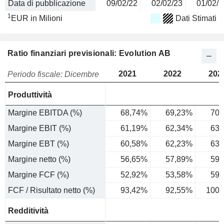
Data di pubblicazione
09/02/22
02/02/23
01/02/2
1
EUR in Milioni
Dati Stimati
Ratio finanziari previsionali: Evolution AB
2021
2022
202
Periodo fiscale: Dicembre
Produttività
Margine EBITDA (%)
68,74%
69,23%
70,
Margine EBIT (%)
61,19%
62,34%
63,
Margine EBT (%)
60,58%
62,23%
63,
Margine netto (%)
56,65%
57,89%
59,
Margine FCF (%)
52,92%
53,58%
59,
FCF / Risultato netto (%)
93,42%
92,55%
100,
Redditività