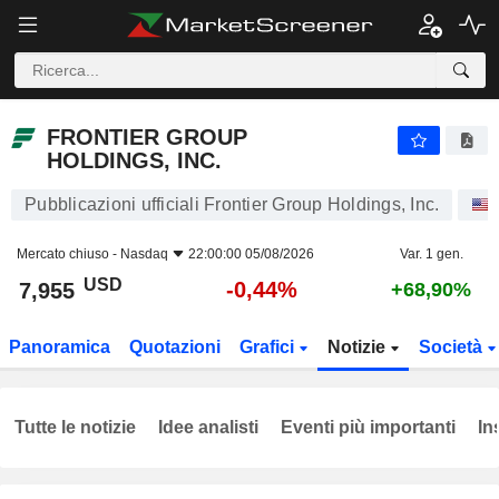
FRONTIER GROUP HOLDINGS, INC.
7,955
$
-0,44%
FRONTIER GROUP
HOLDINGS, INC.
Pubblicazioni ufficiali Frontier Group Holdings, Inc.
Mercato chiuso -
Nasdaq
22:00:00 05/08/2026
Var. 1 gen.
USD
-0,44%
7,955
+68,90%
Panoramica
Quotazioni
Grafici
Notizie
Società
Tutte le notizie
Idee analisti
Eventi più importanti
In